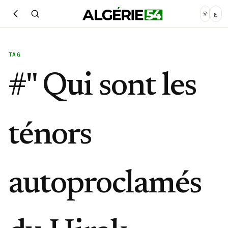
ع
TAG
#
" Qui sont les
ténors
autoproclamés