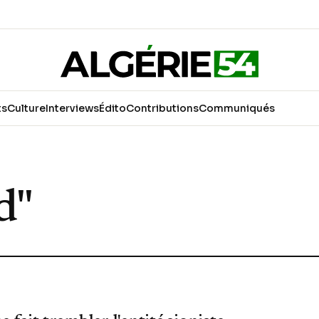
ts
Culture
Interviews
Édito
Contributions
Communiqués
d"