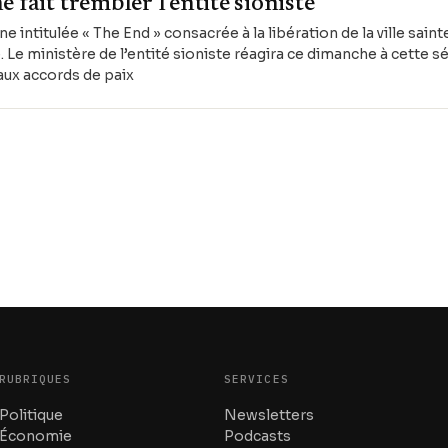
 fait trembler l'entité sioniste
e intitulée « The End » consacrée à la libération de la ville sain
e. Le ministère de l’entité sioniste réagira ce dimanche à cette sér
 aux accords de paix
RUBRIQUES
SERVICES
Politique
Newsletters
Économie
Podcasts