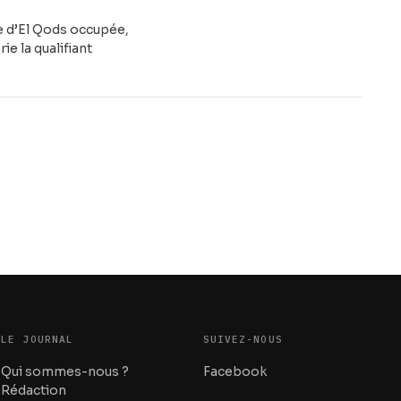
te d’El Qods occupée,
ie la qualifiant
LE JOURNAL
SUIVEZ-NOUS
Qui sommes-nous ?
Facebook
Rédaction