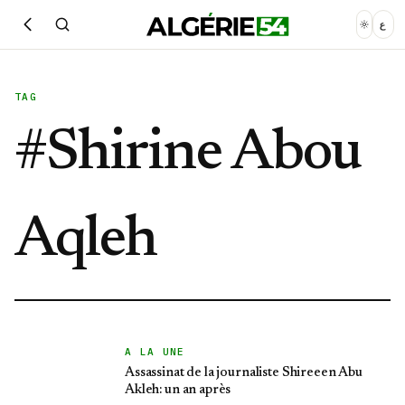
ع
TAG
#
Shirine Abou
Aqleh
A LA UNE
Assassinat de la journaliste Shireeen Abu
Akleh: un an après