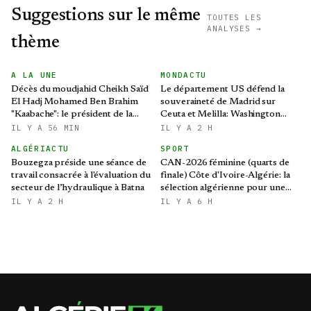
Suggestions sur le même
TOUTES LES
ANALYSES →
thème
A LA UNE
MONDACTU
Décès du moudjahid Cheikh Saïd
Le département US défend la
El Hadj Mohamed Ben Brahim
souveraineté de Madrid sur
"Kaabache": le président de la
Ceuta et Melilla: Washington
République présente ses
refroidit les ambitions
IL Y A 56 MIN
IL Y A 2 H
condoléances
expansionnistes du Makhzen
ALGÉRIACTU
SPORT
Bouzegza préside une séance de
CAN-2026 féminine (quarts de
travail consacrée à l'évaluation du
finale) Côte d'Ivoire-Algérie: la
secteur de l’hydraulique à Batna
sélection algérienne pour une
qualification historique au
IL Y A 2 H
IL Y A 6 H
Mondial brésilien