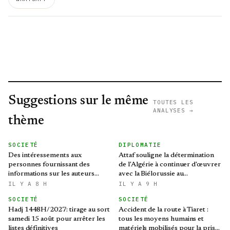
Suggestions sur le même
TOUTES LES
ANALYSES →
thème
SOCIETÉ
DIPLOMATIE
Des intéressements aux
Attaf souligne la détermination
personnes fournissant des
de l'Algérie à continuer d'œuvrer
informations sur les auteurs
avec la Biélorussie au
d’infractions liées aux stupéfiants
renforcement des relations
IL Y A 8 H
IL Y A 9 H
bilatérales
SOCIETÉ
SOCIETÉ
Hadj 1448H/2027: tirage au sort
Accident de la route à Tiaret :
samedi 15 août pour arrêter les
tous les moyens humains et
listes définitives
matériels mobilisés pour la prise