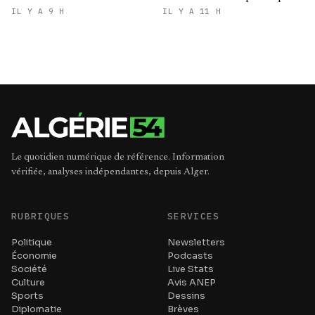
en charge des blessés
IL Y A 9 H
IL Y A 11 H
Le quotidien numérique de référence. Information
vérifiée, analyses indépendantes, depuis Alger.
RUBRIQUES
SERVICES
Politique
Newsletters
Économie
Podcasts
Société
Live Stats
Culture
Avis ANEP
Sports
Dessins
Diplomatie
Brèves