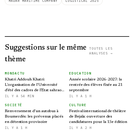
MADAR MARITIME COMPANY
LOGISTICAL 2025
Suggestions sur le même
TOUTES LES
ANALYSES →
thème
MONDACTU
EDUCATION
Khatri Addouh Khatri:
Année scolaire 2026-2027: la
L'organisation de l'Université
rentrée des élèves fixée au 21
d'été des cadres de l'Etat sahraoui
septembre
revêt une grande importance
IL Y A 54 MIN
IL Y A 1 H
SOCIETÉ
CULTURE
Renversement d'un autobus à
Festival international de théâtre
Boumerdès: les prévenus placés
de Bejaïa: ouverture des
en détention provisoire
candidatures pour la 15e édition
IL Y A 1 H
IL Y A 2 H