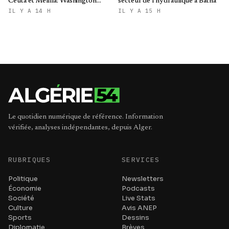
Ceuta et Melilla: Washington
secteur de l’hydraulique à Batna
refroidit les ambitions
IL Y A 14 H
IL Y A 15 H
expansionnistes du Makhzen
Le quotidien numérique de référence. Information
vérifiée, analyses indépendantes, depuis Alger.
RUBRIQUES
SERVICES
Politique
Newsletters
Économie
Podcasts
Société
Live Stats
Culture
Avis ANEP
Sports
Dessins
Diplomatie
Brèves