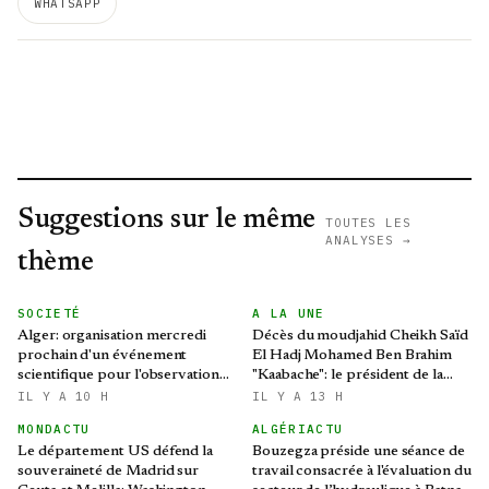
WHATSAPP
Suggestions sur le même
TOUTES LES
ANALYSES →
thème
SOCIETÉ
A LA UNE
Alger: organisation mercredi
Décès du moudjahid Cheikh Saïd
prochain d'un événement
El Hadj Mohamed Ben Brahim
scientifique pour l'observation
"Kaabache": le président de la
de l'éclipse solaire partielle
République présente ses
IL Y A 10 H
IL Y A 13 H
condoléances
MONDACTU
ALGÉRIACTU
Le département US défend la
Bouzegza préside une séance de
souveraineté de Madrid sur
travail consacrée à l'évaluation du