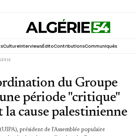
ts
Culture
Interviews
Édito
Contributions
Communiqués
GÉRIE
oordination du Groupe
une période "critique"
t la cause palestinienne
(UIPA), président de l'Assemblée populaire