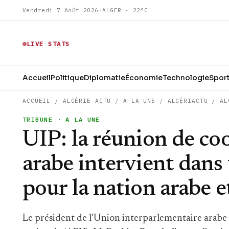
Vendredi 7 Août 2026
·
ALGER · 22°C
LIVE STATS
Accueil
Politique
Diplomatie
Économie
Technologie
Spor
ACCUEIL
/
ALGÉRIE ACTU
/
A LA UNE
/
ALGÉRIACTU
/
AL
TRIBUNE
· A LA UNE
UIP: la réunion de c
arabe intervient dans 
pour la nation arabe e
Le président de l'Union interparlementaire arabe 