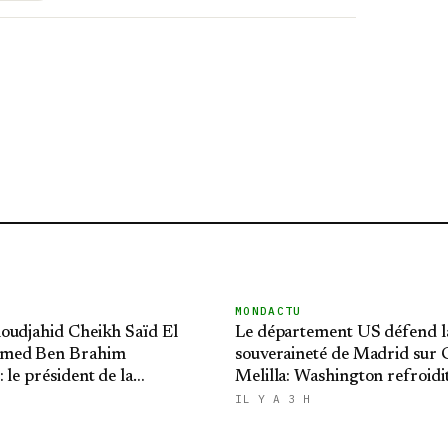
MONDACTU
oudjahid Cheikh Saïd El
Le département US défend l
med Ben Brahim
souveraineté de Madrid sur C
 le président de la
Melilla: Washington refroidit
 présente ses condoléances
ambitions expansionnistes 
IL Y A 3 H