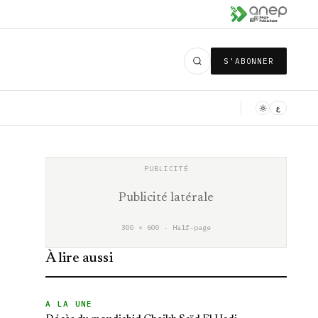
S'ABONNER
ع
Publicité latérale
300 × 600 · Half-page
À lire aussi
A LA UNE