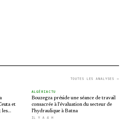
TOUTES LES ANALYSES →
ALGÉRIACTU
a
Bouzegza préside une séance de travail
euta et
consacrée à l'évaluation du secteur de
 les
l’hydraulique à Batna
du Makhzen
IL Y A 4 H