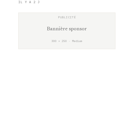
IL Y A 2 J
Bannière sponsor
300 × 250 · Medium