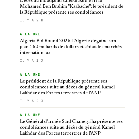
Décès du moudjahid Cheikh Saïd El Hadj
Mohamed Ben Brahim "Kaabache": le président de
la République présente ses condoléances
IL Y A 2 H
A LA UNE
Algeria Bid Round 2026: l'Algérie dégaine son
plan à 60 milliards de dollars et séduit les marchés
internationaux
IL Y A 1 J
A LA UNE
Le président de la République présente ses
condoléances suite au décès du général Kamel
Lakhdar des Forces terrestres de l'ANP
IL Y A 2 J
A LA UNE
Le Général d'armée Saïd Chanegriha présente ses
condoléances suite au décès du général Kamel
Lakhdar des Forces terrestres de l'ANP