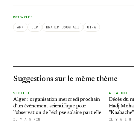
MOTS-CLÉS
APN
UIP
BRAHIM BOUGHALI
UIPA
Suggestions sur le même thème
SOCIETÉ
A LA UNE
Alger : organisation mercredi prochain
Décès du m
d'un événement scientifique pour
Hadj Moha
l'observation de l'éclipse solaire partielle
"Kaabache":
République
IL Y A 5 MIN
IL Y A 2 H