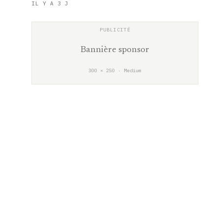
IL Y A 3 J
Bannière sponsor
300 × 250 · Medium