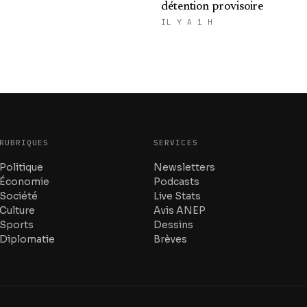
détention provisoire
IL Y A 1 H
RUBRIQUES
SERVICES
Politique
Newsletters
Économie
Podcasts
Société
Live Stats
Culture
Avis ANEP
Sports
Dessins
Diplomatie
Brèves