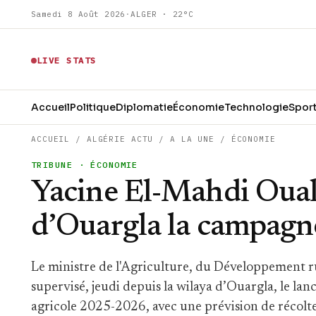
Samedi 8 Août 2026
·
ALGER · 22°C
LIVE STATS
Accueil
Politique
Diplomatie
Économie
Technologie
Spor
ACCUEIL
/
ALGÉRIE ACTU
/
A LA UNE
/
ÉCONOMIE
TRIBUNE
· ÉCONOMIE
Yacine El-Mahdi Ouali
d’Ouargla la campagn
Le ministre de l'Agriculture, du Développement ru
supervisé, jeudi depuis la wilaya d’Ouargla, le l
agricole 2025-2026, avec une prévision de récolt