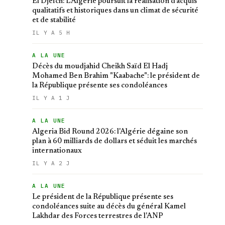
El Djeïch: L'Algérie poursuit la réalisation d'acquis
qualitatifs et historiques dans un climat de sécurité
et de stabilité
IL Y A 5 H
A LA UNE
Décès du moudjahid Cheikh Saïd El Hadj
Mohamed Ben Brahim "Kaabache": le président de
la République présente ses condoléances
IL Y A 1 J
A LA UNE
Algeria Bid Round 2026: l'Algérie dégaine son
plan à 60 milliards de dollars et séduit les marchés
internationaux
IL Y A 2 J
A LA UNE
Le président de la République présente ses
condoléances suite au décès du général Kamel
Lakhdar des Forces terrestres de l'ANP