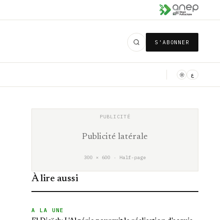
S'ABONNER
ع
Publicité latérale
300 × 600 · Half-page
À lire aussi
A LA UNE