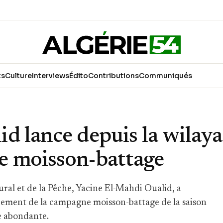
ts
Culture
Interviews
Édito
Contributions
Communiqués
d lance depuis la wilaya
e moisson-battage
ral et de la Pêche, Yacine El-Mahdi Oualid, a
ancement de la campagne moisson-battage de la saison
e abondante.