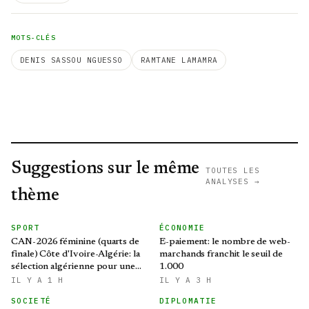
MOTS-CLÉS
DENIS SASSOU NGUESSO
RAMTANE LAMAMRA
Suggestions sur le même
TOUTES LES
ANALYSES →
thème
SPORT
ÉCONOMIE
CAN-2026 féminine (quarts de
E-paiement: le nombre de web-
finale) Côte d'Ivoire-Algérie: la
marchands franchit le seuil de
sélection algérienne pour une
1.000
qualification historique au
IL Y A 1 H
IL Y A 3 H
Mondial brésilien
SOCIETÉ
DIPLOMATIE