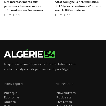
Des intéressements aux
Attaf souligne la détermination
personnes fournissant des
de l'Algérie à continuer d'œuvrer
informations sur les auteurs
avec la Biélorussie au
d’infractions liées aux stupéfiants
renforcement des relations
IL Y A 13 H
IL Y A 15 H
bilatérales
Le quotidien numérique de référence. Information
vérifiée, analyses indépendantes, depuis Alger.
RUBRIQUES
SERVICES
Politique
Newsletters
Économie
Podcasts
Société
Live Stats