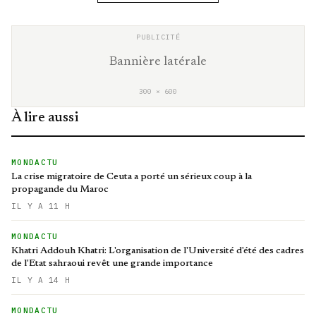
Bannière latérale
300 × 600
À lire aussi
MONDACTU
La crise migratoire de Ceuta a porté un sérieux coup à la
propagande du Maroc
IL Y A 11 H
MONDACTU
Khatri Addouh Khatri: L'organisation de l'Université d'été des cadres
de l'Etat sahraoui revêt une grande importance
IL Y A 14 H
MONDACTU