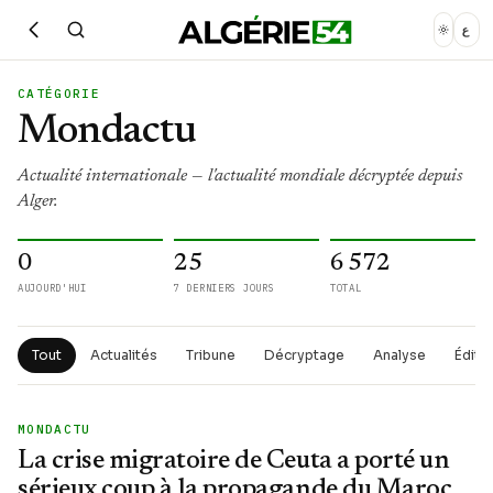
ع
CATÉGORIE
Mondactu
Actualité internationale — l'actualité mondiale décryptée depuis
Alger.
0
25
6 572
AUJOURD'HUI
7 DERNIERS JOURS
TOTAL
Tout
Actualités
Tribune
Décryptage
Analyse
Éditor
MONDACTU
La crise migratoire de Ceuta a porté un
sérieux coup à la propagande du Maroc