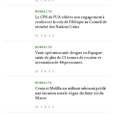
IL Y A 2 J
MONDACTU
Le CPS de l'UA réitère son engagement à
renforcer la voix de l'Afrique au Conseil de
sécurité des Nations Unies
IL Y A 3 J
MONDACTU
Vaste opération anti-drogue en Espagne:
saisie de plus de 21 tonnes de cocaïne et
arrestation de 44 personnes.
IL Y A 3 J
MONDACTU
Ceuta et Melilla: un militant sahraoui prédit
une invasion sous le règne du futur roi du
Maroc
IL Y A 3 J