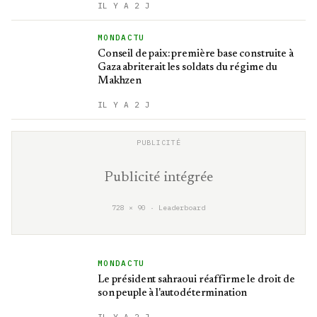
IL Y A 2 J
MONDACTU
Conseil de paix: première base construite à
Gaza abriterait les soldats du régime du
Makhzen
IL Y A 2 J
Publicité intégrée
728 × 90 · Leaderboard
MONDACTU
Le président sahraoui réaffirme le droit de
son peuple à l'autodétermination