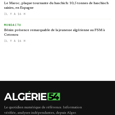
Le Maroc, plaque tournante du haschich: 10,5 tonnes de haschisch
saisies, en Espagne
IL Y A 16 H
MONDACTU
Bénin: présence remarquable de la jeunesse algérienne au FSM à
Cotonou
IL Y A 16 H
Le quotidien numérique de référence. Information
vérifiée, analyses indépendantes, depuis Alger.