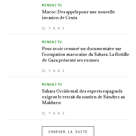
MONDACTU
Maroc: Des appels pour une nouvelle
invasion de Ceuta
IL Y A 4 J
MONDACTU
Pour avoir censuré un documentaire sur
l'occupation marocaine du Sahara: La flottille
de Gaza présente ses excuses
IL Y A 4 J
MONDACTU
Sahara Occidental: des experts espagnols
exigent le retrait du soutien de Sánchez au
Makhzen
IL Y A 4 J
CHARGER LA SUITE