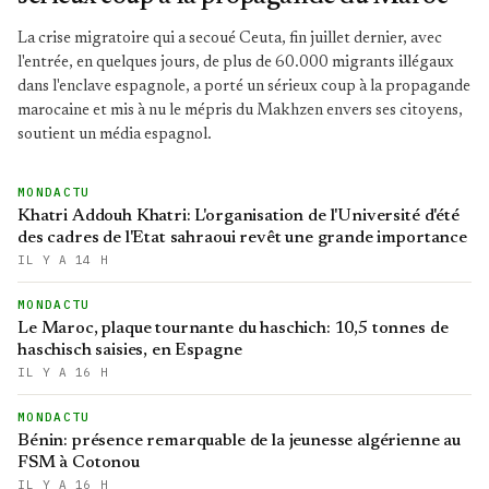
La crise migratoire qui a secoué Ceuta, fin juillet dernier, avec
l'entrée, en quelques jours, de plus de 60.000 migrants illégaux
dans l'enclave espagnole, a porté un sérieux coup à la propagande
marocaine et mis à nu le mépris du Makhzen envers ses citoyens,
soutient un média espagnol.
MONDACTU
Khatri Addouh Khatri: L'organisation de l'Université d'été
des cadres de l'Etat sahraoui revêt une grande importance
IL Y A 14 H
MONDACTU
Le Maroc, plaque tournante du haschich: 10,5 tonnes de
haschisch saisies, en Espagne
IL Y A 16 H
MONDACTU
Bénin: présence remarquable de la jeunesse algérienne au
FSM à Cotonou
IL Y A 16 H