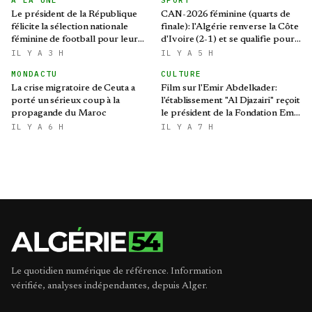
A LA UNE
SPORT
Le président de la République
CAN-2026 féminine (quarts de
félicite la sélection nationale
finale): l'Algérie renverse la Côte
féminine de football pour leur
d'Ivoire (2-1) et se qualifie pour
qualification au Mondial 2027 et
le Mondial brésilien
IL Y A 3 H
IL Y A 5 H
aux demi-finales de la CAN
MONDACTU
CULTURE
La crise migratoire de Ceuta a
Film sur l'Emir Abdelkader:
porté un sérieux coup à la
l'établissement "Al Djazairi" reçoit
propagande du Maroc
le président de la Fondation Emir
Abdelkader
IL Y A 6 H
IL Y A 7 H
Le quotidien numérique de référence. Information
vérifiée, analyses indépendantes, depuis Alger.