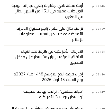
أزمة سبتة: نادي برشلونة يلغي مباراته الودية
11:46 م
التي كانت مقررة في الـ15 من الشهر الحالي
في المغرب
ترامب كان على علم بتراجع مخزون الذخيرة
10:29 م
الأميركية وغضب من تسريب المعلومات
للإعلام
التنازلات الأمريكية في هرمز: بعد انتهاء
10:28 م
الاتفاق المؤقت إيران ستسيطر على مدخل
المضيق
إجراء قرعة الحج لموسم 1448هـ / 2027م
08:46 م
يوم السبت 15 أوت 2026
"خيانة عظمى" : ترامب يهاجم صحيفة
07:49 م
"واشنطن بوست" الأمريكية
غوتيريش يدعو موسكو وواشنطن للعودة إلى