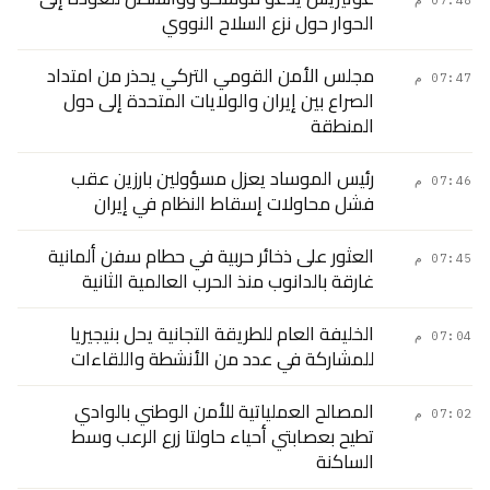
07:48 م
الحوار حول نزع السلاح النووي
مجلس الأمن القومي التركي يحذر من امتداد
07:47 م
الصراع بين إيران والولايات المتحدة إلى دول
المنطقة
رئيس الموساد يعزل مسؤولين بارزين عقب
07:46 م
فشل محاولات إسقاط النظام في إيران
العثور على ذخائر حربية في حطام سفن ألمانية
07:45 م
غارقة بالدانوب منذ الحرب العالمية الثانية
الخليفة العام للطريقة التجانية يحل بنيجيريا
07:04 م
للمشاركة في عدد من الأنشطة واللقاءات
المصالح العملياتية للأمن الوطني بالوادي
07:02 م
تطيح بعصابتي أحياء حاولتا زرع الرعب وسط
الساكنة