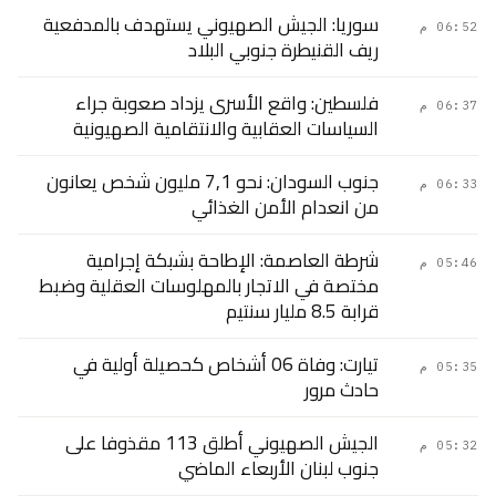
سوريا: الجيش الصهيوني يستهدف بالمدفعية
06:52 م
ريف القنيطرة جنوبي البلاد
فلسطين: واقع الأسرى يزداد صعوبة جراء
06:37 م
السياسات العقابية والانتقامية الصهيونية
جنوب السودان: نحو 7٫1 مليون شخص يعانون
06:33 م
من انعدام الأمن الغذائي
شرطة العاصمة: الإطاحة بشبكة إجرامية
05:46 م
مختصة في الاتجار بالمهلوسات العقلية وضبط
قرابة 8.5 مليار سنتيم
تيارت: وفاة 06 أشخاص كحصيلة أولية في
05:35 م
حادث مرور
الجيش الصهيوني أطلق 113 مقذوفا على
05:32 م
جنوب لبنان الأربعاء الماضي