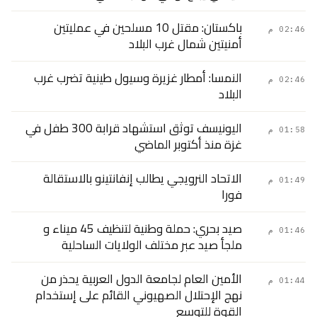
باكستان: مقتل 10 مسلحين في عمليتين
02:46 م
أمنيتين شمال غرب البلاد
النمسا: أمطار غزيرة وسيول طينية تضرب غرب
02:46 م
البلاد
اليونيسف توثق استشهاد قرابة 300 طفل في
01:58 م
غزة منذ أكتوبر الماضي
الاتحاد النرويجي يطالب إنفانتينو بالاستقالة
01:49 م
فورا
صيد بحري: حملة وطنية لتنظيف 45 ميناء و
01:46 م
ملجأ صيد عبر مختلف الولايات الساحلية
الأمين العام لجامعة الدول العربية يحذر من
01:44 م
نهج الإحتلال الصهيوني القائم على إستخدام
القوة للتوسع