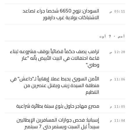
السودان: نزوح 6650 شخصا جراء تصاعد
05:11 ص
الاشتباكات بولاية غرب دارفور
أمس · 7 أوت
ترامب يصف حكماً قضائياً بوقف مشروعه لبناء
12:28 ص
قاعة احتفالات في البيت الأبيض بأنه "عار
وطني"
الأمن السوري يحبط عملا إرهابياً لـ"داعش" في
11:06 م
منطقة السيدة زينب ويقتل عنصرين من
التنظيم
مصرع مهاجر حاول بلوغ سبتة بطائرة شراعية
11:05 م
إسبانيا: فحص جوازات المسافرين الإيطاليين
11:04 م
سيبدأ ليل السبت ويستمر حتى 7 سبتمبر