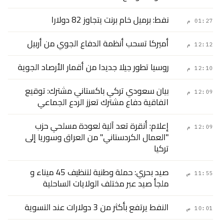
نفط: برميل خام برنت يتجاوز 82 دولارا
01:27 م
أميركا تسحب أنظمة الدفاع الجوي من أربيل
12:12 م
روسيا تطور جيلا جديدا من أقمار الأرصاد الجوية
12:10 م
بيان سعودي تركي باكستاني مشترك: توقيع
12:09 م
اتفاقية دفاع مشترك تعزز الردع الجماعي
إعلام: أنقرة تعد آلية لعودة مسلحي حزب
12:09 م
"العمال الكردستاني" من العراق وسوريا إلى
تركيا
صيد بحري: حملة وطنية لتنظيف 45 ميناء و
11:55 ص
ملجأ صيد عبر مختلف الولايات الساحلية
النفط يرتفع بأكثر من 3 دولارات عند التسوية
10:01 ص