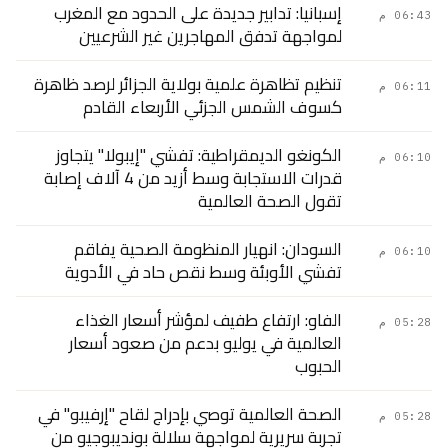
إسبانيا: تدابير جديدة على الحدود مع المغرب
06:43 م
لمواجهة تدفق المهاجرين غير الشرعيين
تنظيم تظاهرة علمية بولاية الجزائر لرصد ظاهرة
06:11 م
كسوف الشمس الجزئي الأربعاء القادم
الكونغو الديمقراطية: تفشي "إيبولا" يتجاوز
06:10 م
قدرات الاستجابة وسط أزيد من 4 آلاف إصابة
تقول الصحة العالمية
السودان: انهيار المنظومة الصحية يفاقم
06:10 م
تفشي الأوبئة وسط نقص حاد في الأدوية
الفاو: ارتفاع طفيف لمؤشر أسعار الغذاء
05:28 م
العالمية في يوليو بدعم من صعود أسعار
الحبوب
الصحة العالمية توصي بإدراج لقاح "إرفيبو" في
05:28 م
تجربة سريرية لمواجهة سلالة بونديبوجيو من