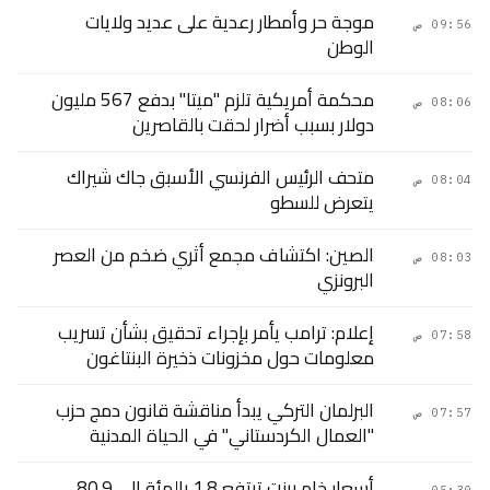
موجة حر وأمطار رعدية على عديد ولايات
09:56 ص
الوطن
محكمة أمريكية تلزم "ميتا" بدفع 567 مليون
08:06 ص
دولار بسبب أضرار لحقت بالقاصرين
متحف الرئيس الفرنسي الأسبق جاك شيراك
08:04 ص
يتعرض للسطو
الصين: اكتشاف مجمع أثري ضخم من العصر
08:03 ص
البرونزي
إعلام: ترامب يأمر بإجراء تحقيق بشأن تسريب
07:58 ص
معلومات حول مخزونات ذخيرة البنتاغون
البرلمان التركي يبدأ مناقشة قانون دمج حزب
07:57 ص
"العمال الكردستاني" في الحياة المدنية
أسعار خام برنت ترتفع 1.8 بالمئة إلى 80.9