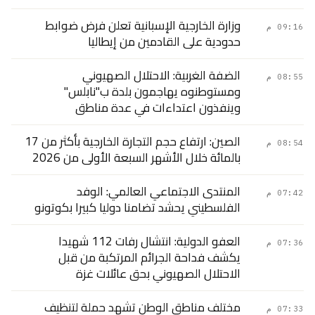
وزارة الخارجية الإسبانية تعلن فرض ضوابط
09:16 م
حدودية على القادمين من إيطاليا
الضفة الغربية: الاحتلال الصهيوني
08:55 م
ومستوطنوه يهاجمون بلدة ب"نابلس"
وينفذون اعتداءات في عدة مناطق
الصين: ارتفاع حجم التجارة الخارجية بأكثر من 17
08:54 م
بالمائة خلال الأشهر السبعة الأولى من 2026
المنتدى الاجتماعي العالمي: الوفد
07:42 م
الفلسطيني يحشد تضامنا دوليا كبيرا بكوتونو
العفو الدولية: انتشال رفات 112 شهيدا
07:36 م
يكشف فداحة الجرائم المرتكبة من قبل
الاحتلال الصهيوني بحق عائلات غزة
مختلف مناطق الوطن تشهد حملة لتنظيف
07:33 م