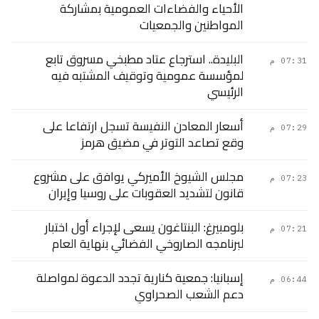
الأحياء والفضاءات العمومية بمشاركة
المواطنين والجمعيات
البليدة.. استرجاع عتاد مطبخي مسروق تابع
07:31 م
لمؤسسة عمومية وتوقيف المشتبه فيه
الرئيسي
أسعار المعادن النفيسة تسجل ارتفاعا على
07:29 م
وقع تصاعد التوتر في مضيق هرمز
مجلس الشيوخ الأميركي يوافق على مشروع
07:23 م
قانون لتشديد العقوبات على روسيا وإيران
بلومبيرغ: البنتاغون يسعى لإجراء أول اختبار
07:21 م
لبرنامجه الصاروخي الفضائي بنهاية العام
إسبانيا: جمعية كنارية تجدد الدعوة لمواصلة
06:44 م
دعم الشعب الصحراوي