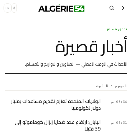
FR
تدفق مستمر
أخبار قصيرة
الأحداث في الوقت الفعلي — العناوين والتواريخ والأقسام.
اليوم · 8 أوت
الولايات المتحدة تعتزم تقديم مساعدات بمليار
05:34 ص
دولار لكولومبيا
اليابان: ارتفاع عدد ضحايا زلزال كوماموتو إلى
05:31 ص
39 قتيلاً.