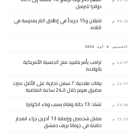
05:30 ص
دولارا للبرميل
قتيلان و15 جريحاً في إطلاق النار بمدرسة في
05:22 ص
تايلاند
الخميس، 6 أوت 2026
ترامب يأمر بتقييد منح الجنسية الأمريكية
12:07 ص
بالولادة
بيانات ملاحية: 7 سفن تجارية على الأقل عبرت
11:57 م
مضيق هرمز خلال الـ24 ساعة الماضية
تشاد: 13 حالة وفاة بسبب وباء الكوليرا
11:54 م
مقتل شخصين وإصابة 13 آخرين جراء انفجار
11:53 م
حافلة في جرمانا بريف دمشق