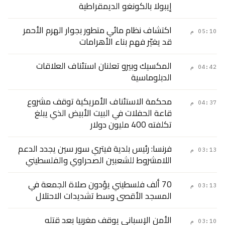
إيبولا بالكونغو الديمقراطية
اكتشاف نظام مائي متطور بجوار الهرم الأحمر
05:10 م
قد يغيّر فهم بناء الأهرامات
المكسيك وبيرو تعلنان استئناف العلاقات
04:42 م
الدبلوماسية
محكمة الاستئناف الأمريكية توقف مشروع
04:37 م
قاعة الحفلات في البيت الأبيض الذي يبلغ
تكلفته 400 مليون دولار
فرنسا: رئيس بلدية فيتري سور سين يجدد الدعم
03:13 م
اللامشروط للشعبين الصحراوي والفلسطيني
70 ألف فلسطيني يؤدون صلاة الجمعة في
03:13 م
المسجد الأقصى وسط تشديدات الاحتلال
الأمن الإسباني يوقف مغربيا بعد قتله
03:10 م