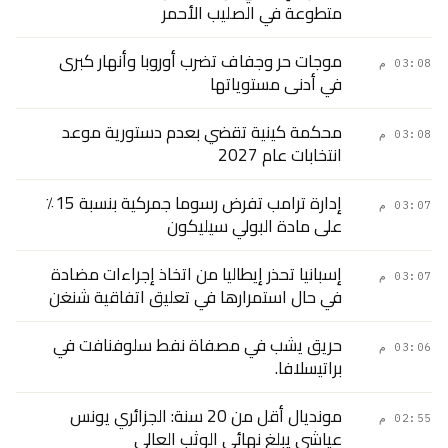
متطوعة في الصليب الأحمر
موجات حر وجفاف تضرب أوروبا وأنهار كبرى
03:08 م
في أدنى مستوياتها
محكمة كينية تقضي بعدم دستورية موعد
03:08 م
انتخابات عام 2027
إدارة ترامب تفرض رسوما جمركية بنسبة 15٪
03:07 م
على مادة البولي سيليكون
إسبانيا تحذر إيطاليا من اتخاذ إجراءات مضادة
03:07 م
في حال استمرارها في تعليق اتفاقية شنغن
حريق يشب في مصفاة نفط سلوفنافت في
03:06 م
براتيسلافا.
مونديال أقل من 20 سنة: الجزائري يونس
02:55 م
عياشي يبلغ نهائي الوثب العالي