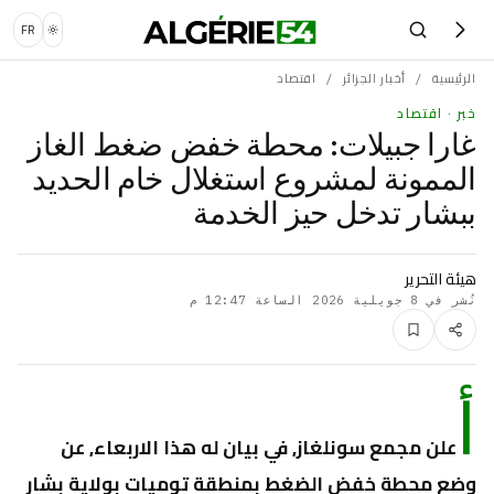
FR
الرئيسية
أخبار الجزائر
اقتصاد
/
/
خبر
· اقتصاد
غارا جبيلات: محطة خفض ضغط الغاز
الممونة لمشروع استغلال خام الحديد
ببشار تدخل حيز الخدمة
هيئة التحرير
نُشر في
8 جويلية 2026 الساعة 12:47 م
أ
علن مجمع سونلغاز, في بيان له هذا الاربعاء, عن
وضع محطة خفض الضغط بمنطقة توميات بولاية بشار