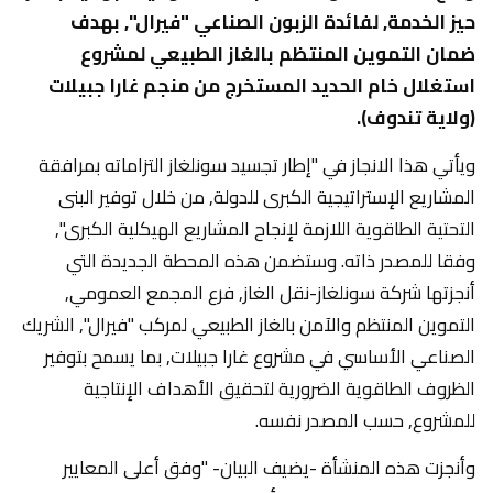
حيز الخدمة, لفائدة الزبون الصناعي "فيرال", بهدف
ضمان التموين المنتظم بالغاز الطبيعي لمشروع
استغلال خام الحديد المستخرج من منجم غارا جبيلات
(ولاية تندوف).
ويأتي هذا الانجاز في "إطار تجسيد سونلغاز التزاماته بمرافقة
المشاريع الإستراتيجية الكبرى للدولة, من خلال توفير البنى
التحتية الطاقوية اللازمة لإنجاح المشاريع الهيكلية الكبرى",
وفقا للمصدر ذاته. وستضمن هذه المحطة الجديدة التي
أنجزتها شركة سونلغاز-نقل الغاز, فرع المجمع العمومي,
التموين المنتظم والآمن بالغاز الطبيعي لمركب "فيرال", الشريك
الصناعي الأساسي في مشروع غارا جبيلات, بما يسمح بتوفير
الظروف الطاقوية الضرورية لتحقيق الأهداف الإنتاجية
للمشروع, حسب المصدر نفسه.
وأنجزت هذه المنشأة -يضيف البيان- "وفق أعلى المعايير