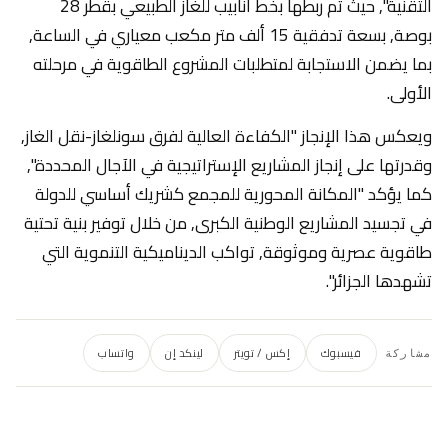
التقنية", حيث تم ربطها بخط أنابيب للغاز الطبيعي بقطر 28
بوصة, بسعة تدفقية 15 ألف متر مكعب معياري في الساعة,
بما يضمن الاستجابة لمتطلبات المشروع الطاقوية في مرحلته
الأولى.
ويعكس هذا الإنجاز "الكفاءة العالية لفرق سونلغاز-نقل الغاز,
وقدرتها على إنجاز المشاريع الإستراتيجية في الآجال المحددة",
كما يؤكد "المكانة المحورية للمجمع كشريك أساسي للدولة
في تجسيد المشاريع الوطنية الكبرى, من خلال توفير بنية تحتية
طاقوية عصرية وموثوقة, تواكب الديناميكية التنموية التي
تشهدها الجزائر".
فيسبوك
إكس / تويتر
لينكد إن
واتساب
مشاركة