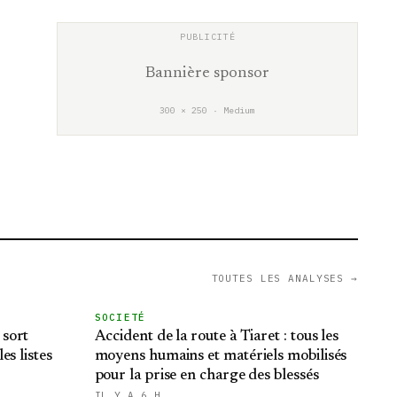
Bannière sponsor
300 × 250 · Medium
TOUTES LES ANALYSES →
SOCIETÉ
 sort
Accident de la route à Tiaret : tous les
es listes
moyens humains et matériels mobilisés
pour la prise en charge des blessés
IL Y A 6 H