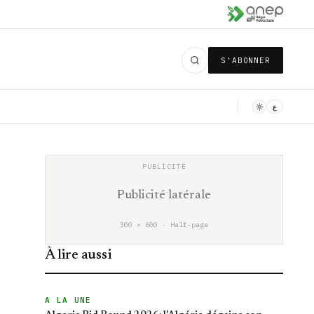
S'ABONNER
ع
Publicité latérale
300 × 600 · Half-page
À lire aussi
A LA UNE