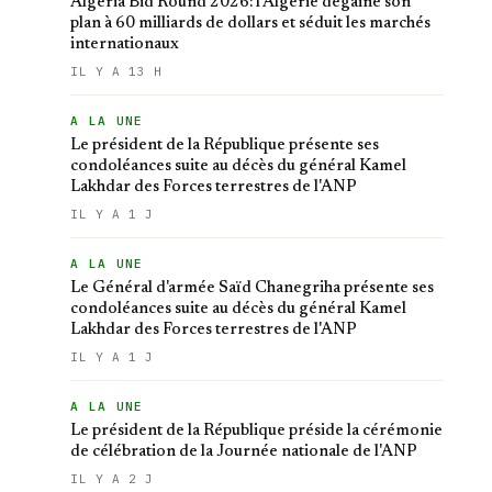
Algeria Bid Round 2026: l'Algérie dégaine son
plan à 60 milliards de dollars et séduit les marchés
internationaux
IL Y A 13 H
A LA UNE
Le président de la République présente ses
condoléances suite au décès du général Kamel
Lakhdar des Forces terrestres de l'ANP
IL Y A 1 J
A LA UNE
Le Général d'armée Saïd Chanegriha présente ses
condoléances suite au décès du général Kamel
Lakhdar des Forces terrestres de l'ANP
IL Y A 1 J
A LA UNE
Le président de la République préside la cérémonie
de célébration de la Journée nationale de l'ANP
IL Y A 2 J