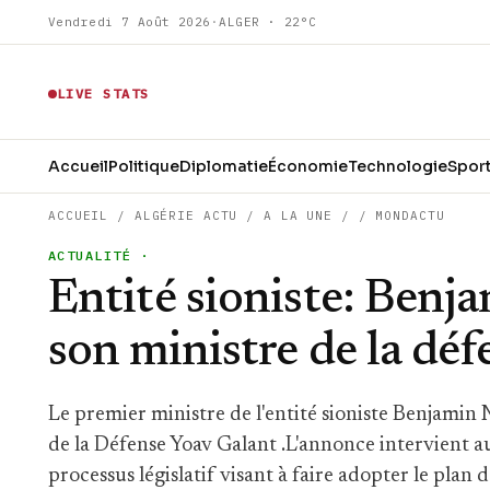
Vendredi 7 Août 2026
·
ALGER · 22°C
LIVE STATS
Accueil
Politique
Diplomatie
Économie
Technologie
Spor
ACCUEIL
/
ALGÉRIE ACTU
/
A LA UNE
/
/
MONDACTU
ACTUALITÉ
·
Entité sioniste: Ben
son ministre de la déf
Le premier ministre de l'entité sioniste Benjamin
de la Défense Yoav Galant .L'annonce intervient a
processus législatif visant à faire adopter le plan 