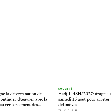
SOCIETÉ
gne la détermination de
Hadj 1448H/2027: tirage au
 continuer d'œuvrer avec la
samedi 15 août pour arrêter l
 au renforcement des
définitives
latérales
IL Y A 5 H