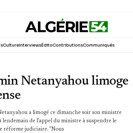
ts
Culture
Interviews
Édito
Contributions
Communiqués
jamin Netanyahou limoge
ense
 Netanyahou a limogé ce dimanche soir son ministre
u lendemain de l'appel du ministre à suspendre le
de réforme judiciaire. "Nous