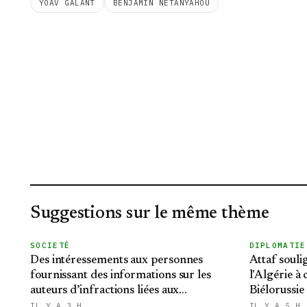
YOAV GALANT
BENJAMIN NETANYAHOU
Suggestions sur le même thème
SOCIETÉ
DIPLOMATIE
Des intéressements aux personnes
Attaf souli
fournissant des informations sur les
l'Algérie à
auteurs d’infractions liées aux
Biélorussie
stupéfiants
relations bi
IL Y A 3 H
IL Y A 5 H