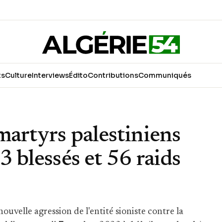
ts
Culture
Interviews
Édito
Contributions
Communiqués
martyrs palestiniens
3 blessés et 56 raids
velle agression de l'entité sioniste contre la