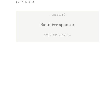
IL Y A 3 J
Bannière sponsor
300 × 250 · Medium