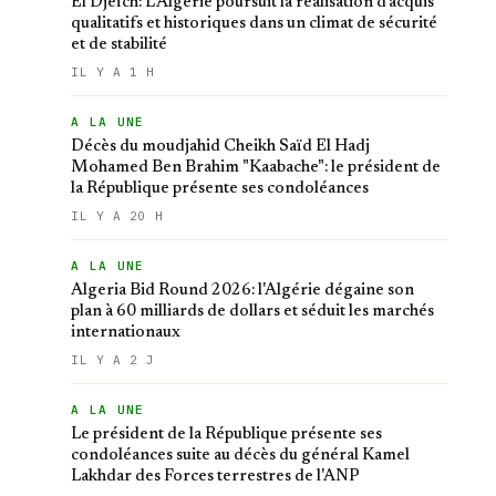
El Djeïch: L'Algérie poursuit la réalisation d'acquis
qualitatifs et historiques dans un climat de sécurité
et de stabilité
IL Y A 1 H
A LA UNE
Décès du moudjahid Cheikh Saïd El Hadj
Mohamed Ben Brahim "Kaabache": le président de
la République présente ses condoléances
IL Y A 20 H
A LA UNE
Algeria Bid Round 2026: l'Algérie dégaine son
plan à 60 milliards de dollars et séduit les marchés
internationaux
IL Y A 2 J
A LA UNE
Le président de la République présente ses
condoléances suite au décès du général Kamel
Lakhdar des Forces terrestres de l'ANP