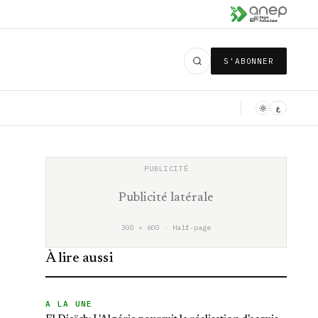
S'ABONNER
ع
Publicité latérale
300 × 600 · Half-page
À lire aussi
A LA UNE