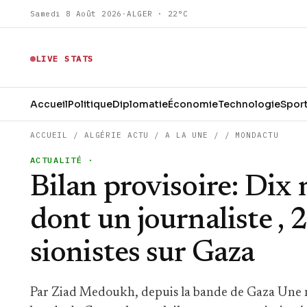
Samedi 8 Août 2026
·
ALGER · 22°C
LIVE STATS
Accueil
Politique
Diplomatie
Économie
Technologie
Spor
ACCUEIL
/
ALGÉRIE ACTU
/
A LA UNE
/
/
MONDACTU
ACTUALITÉ
·
Bilan provisoire: Dix 
dont un journaliste , 2
sionistes sur Gaza
Par Ziad Medoukh, depuis la bande de Gaza Une nou