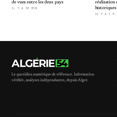
de vues entre les deux pays
réalisation 
historiques
IL Y A 38 MIN
de stabilité
IL Y A 1 H
Le quotidien numérique de référence. Information
vérifiée, analyses indépendantes, depuis Alger.