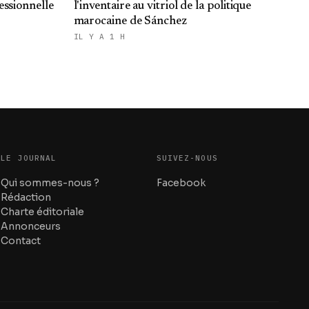
essionnelle
l'inventaire au vitriol de la politique
marocaine de Sánchez
IL Y A 1 H
LE JOURNAL
SUIVEZ-NOUS
Qui sommes-nous ?
Facebook
Rédaction
Charte éditoriale
Annonceurs
Contact