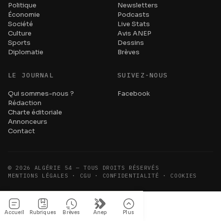
Politique
Newsletters
Économie
Podcasts
Société
Live Stats
Culture
Avis ANEP
Sports
Dessins
Diplomatie
Brèves
LE JOURNAL
SUIVEZ-NOUS
Qui sommes-nous ?
Facebook
Rédaction
Charte éditoriale
Annonceurs
Contact
©
2026
ALGÉRIE 54 — TOUS DROITS RÉSERVÉS
MENTIONS LÉGALES · CGU · CONFIDENTIALITÉ · COOKIES
Accueil
Rubriques
Brèves
Anep
Plus