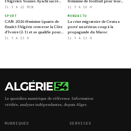
l'Algérien Younes Ayachi sacré
féminine de football pour leur
champion du monde
qualification au Mondial 2027 et
IL Y A 22 MIN
IL Y A 10 H
aux demi-finales de la CAN
SPORT
MONDACTU
CAN-2026 féminine (quarts de
La crise migratoire de Ceuta a
finale): l'Algérie renverse la Côte
porté un sérieux coup à la
d'Ivoire (2-1) et se qualifie pour
propagande du Maroc
le Mondial brésilien
IL Y A 13 H
IL Y A 13 H
Le quotidien numérique de référence. Information
vérifiée, analyses indépendantes, depuis Alger.
RUBRIQUES
SERVICES