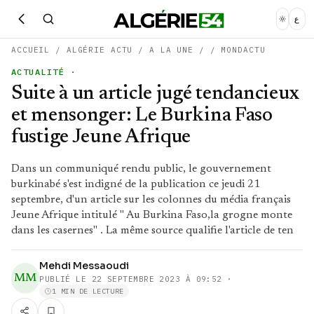
ع
ACCUEIL
/
ALGÉRIE ACTU
/
A LA UNE
/
/
MONDACTU
ACTUALITÉ
·
Suite à un article jugé tendancieux
et mensonger: Le Burkina Faso
fustige Jeune Afrique
Dans un communiqué rendu public, le gouvernement
burkinabé s'est indigné de la publication ce jeudi 21
septembre, d'un article sur les colonnes du média français
Jeune Afrique intitulé " Au Burkina Faso,la grogne monte
dans les casernes" . La même source qualifie l'article de ten
Mehdi Messaoudi
MM
PUBLIÉ LE
22 SEPTEMBRE 2023 À 09:52
·
1 MIN DE LECTURE