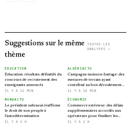
Suggestions sur le même
TOUTES LES
ANALYSES →
thème
EDUCATION
ALGÉRIACTU
Education: résultats définitifs du
Campagne moisson-battage: des
concours de recrutement des
mesures de terrain ayant
enseignants annoncés
contribué au bon déroulement
de l'opération
IL Y A 12 MIN
IL Y A 14 MIN
MONDACTU
ÉCONOMIE
Le président sahraoui réaffirme
Commerce extérieur: des délais
le droit de son peuple à
supplémentaires accordés aux
l'autodétermination
opérateurs pour finaliser les
procédures d'importation
IL Y A 1 H
IL Y A 2 H