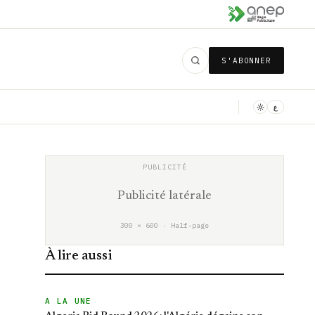
S'ABONNER
ع
Publicité latérale
300 × 600 · Half-page
À lire aussi
A LA UNE