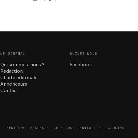
les start-up nationales
LE JOURNAL
SUIVEZ-NOUS
Qui sommes-nous ?
Facebook
Rédaction
Charte éditoriale
Annonceurs
Contact
MENTIONS LÉGALES · CGU · CONFIDENTIALITÉ · COOKIES