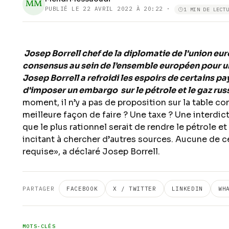
MM
PUBLIÉ LE
22 AVRIL 2022 À 20:22
·
1 MIN DE LECT
Josep Borrell chef de la diplomatie de l'union eur
consensus au sein de l’ensemble européen pour un 
Josep Borrell a refroidi les espoirs de certains p
d'imposer un embargo sur le pétrole et le gaz rus
moment, il n’y a pas de proposition sur la table con
meilleure façon de faire ? Une taxe ? Une interd
que le plus rationnel serait de rendre le pétrole et
incitant à chercher d’autres sources. Aucune de ce
requise», a déclaré Josep Borrell.
PARTAGER
FACEBOOK
X / TWITTER
LINKEDIN
WH
MOTS-CLÉS