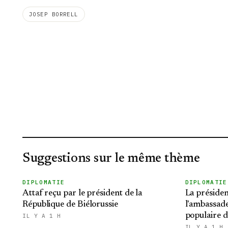
JOSEP BORRELL
Suggestions sur le même thème
DIPLOMATIE
DIPLOMATIE
Attaf reçu par le président de la
La présiden
République de Biélorussie
l'ambassade
populaire d
IL Y A 1 H
IL Y A 1 H