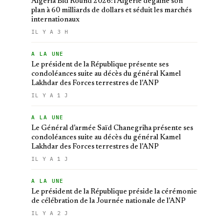
Algeria Bid Round 2026: l'Algérie dégaine son
plan à 60 milliards de dollars et séduit les marchés
internationaux
IL Y A 3 H
A LA UNE
Le président de la République présente ses
condoléances suite au décès du général Kamel
Lakhdar des Forces terrestres de l'ANP
IL Y A 1 J
A LA UNE
Le Général d'armée Saïd Chanegriha présente ses
condoléances suite au décès du général Kamel
Lakhdar des Forces terrestres de l'ANP
IL Y A 1 J
A LA UNE
Le président de la République préside la cérémonie
de célébration de la Journée nationale de l'ANP
IL Y A 2 J