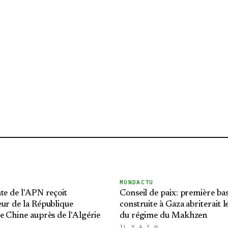
MONDACTU
te de l'APN reçoit
Conseil de paix: première ba
ur de la République
construite à Gaza abriterait l
e Chine auprès de l'Algérie
du régime du Makhzen
IL Y A 1 H