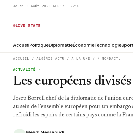
Jeudi 6 Août 2026
·
ALGER · 22°C
LIVE STATS
Accueil
Politique
Diplomatie
Économie
Technologie
Spor
ACCUEIL
/
ALGÉRIE ACTU
/
A LA UNE
/
/
MONDACTU
ACTUALITÉ
·
Les européens divisés 
Josep Borrell chef de la diplomatie de l'union eur
au sein de l’ensemble européen pour un embargo sur
refroidi les espoirs de certains pays comme la Fra
Mehdi Messaoudi