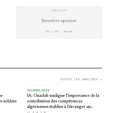
Bannière sponsor
300 × 250 · Medium
TOUTES LES ANALYSES →
TECHNOLOGIE
se
IA: Ouadah souligne l'importance de la
es soldats
contribution des compétences
algériennes établies à l'étranger au
développement de solutions locales avec
IL Y A 2 H