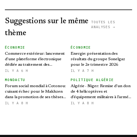
Suggestions sur le même
TOUTES LES
ANALYSES →
thème
ÉCONOMIE
ÉCONOMIE
Commerce extérieur: lancement
Energie: présentation des
d'une plateforme électronique
résultats du groupe Sonelgaz
dédiée au traitement des
pour le 2e trimestre 2026
préoccupations des opérateurs
IL Y A 6 H
IL Y A 7 H
économiques
MONDACTU
POLITIQUE ALGÉRIE
Forum social mondial à Cotonou:
Algérie - Niger: Remise d'un don
cuisant échec pour le Makhzen
de 4 hélicoptères et
dans la promotion de ses thèses
d'équipement militaires à l'armée
colonialistes
nigérienne
IL Y A 8 H
IL Y A 8 H