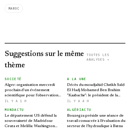
MAROC
Suggestions sur le même
TOUTES LES
ANALYSES →
thème
SOCIETÉ
A LA UNE
Alger: organisation mercredi
Décès du moudjahid Cheikh Saïd
prochain d'un événement
El Hadj Mohamed Ben Brahim
scientifique pour l'observation
"Kaabache": le président de la
de l'éclipse solaire partielle
République présente ses
IL Y A 1 H
IL Y A 4 H
condoléances
MONDACTU
ALGÉRIACTU
Le département US défend la
Bouzegza préside une séance de
souveraineté de Madrid sur
travail consacrée à l'évaluation du
Ceuta et Melilla: Washington
secteur de l’hydraulique à Batna