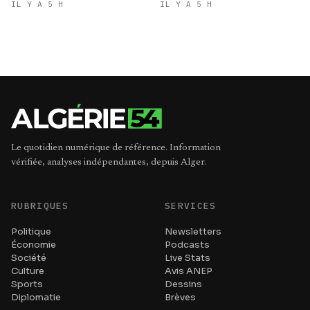
refroidit les ambitions
IL Y A 5 H
IL Y A 5 H
expansionnistes du Makhzen
Le quotidien numérique de référence. Information
vérifiée, analyses indépendantes, depuis Alger.
RUBRIQUES
SERVICES
Politique
Newsletters
Économie
Podcasts
Société
Live Stats
Culture
Avis ANEP
Sports
Dessins
Diplomatie
Brèves