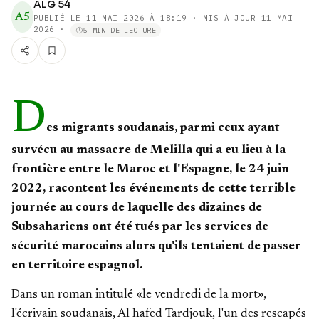
ALG 54
A5
PUBLIÉ LE
11 MAI 2026 À 18:19
· MIS À JOUR 11 MAI
2026
·
5 MIN DE LECTURE
D
es migrants soudanais, parmi ceux ayant
survécu au massacre de Melilla qui a eu lieu à la
frontière entre le Maroc et l'Espagne, le 24 juin
2022, racontent les événements de cette terrible
journée au cours de laquelle des dizaines de
Subsahariens ont été tués par les services de
sécurité marocains alors qu'ils tentaient de passer
en territoire espagnol.
Dans un roman intitulé «le vendredi de la mort»,
l'écrivain soudanais, Al hafed Tardjouk, l'un des rescapés