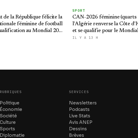
SPORT
 de la République félicite la
CAN-2026 féminine (quarts d
ationale féminine de football
l'Algérie renverse la Côte d'I
ualification au Mondial 2027
et se qualifie pour le Mondial
-finales de la CAN
IL Y A 13 H
RUBRIQUES
SERVICES
Politique
Newsletters
Économie
Podcasts
Société
Live Stats
Culture
Avis ANEP
Sports
Dessins
Diplomatie
Brèves