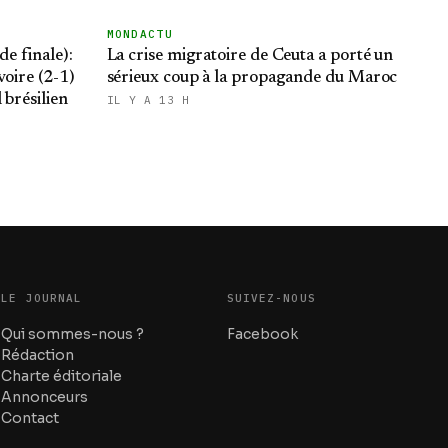
MONDACTU
e finale):
La crise migratoire de Ceuta a porté un
voire (2-1)
sérieux coup à la propagande du Maroc
 brésilien
IL Y A 13 H
LE JOURNAL
SUIVEZ-NOUS
Qui sommes-nous ?
Facebook
Rédaction
Charte éditoriale
Annonceurs
Contact