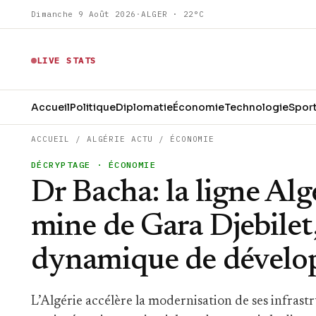
Dimanche 9 Août 2026
·
ALGER · 22°C
LIVE STATS
Accueil
Politique
Diplomatie
Économie
Technologie
Spor
ACCUEIL
/
ALGÉRIE ACTU
/
ÉCONOMIE
DÉCRYPTAGE
· ÉCONOMIE
Dr Bacha: la ligne Alg
mine de Gara Djebilet,
dynamique de dével
L’Algérie accélère la modernisation de ses infrast