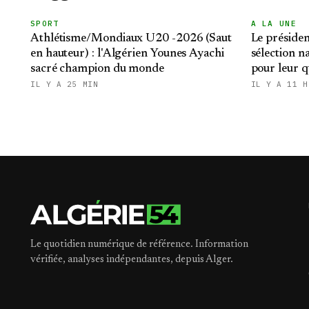
SPORT
A LA UNE
Athlétisme/Mondiaux U20 -2026 (Saut
Le président
en hauteur) : l'Algérien Younes Ayachi
sélection n
sacré champion du monde
pour leur q
et aux demi
IL Y A 25 MIN
IL Y A 11 H
Le quotidien numérique de référence. Information
vérifiée, analyses indépendantes, depuis Alger.