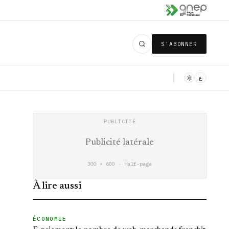
S'ABONNER
ع
Publicité latérale
300 × 600 · Half-page
À lire aussi
ÉCONOMIE