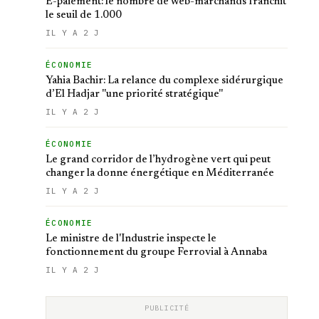
E-paiement: le nombre de web-marchands franchit
le seuil de 1.000
IL Y A 2 J
ÉCONOMIE
Yahia Bachir: La relance du complexe sidérurgique
d’El Hadjar ''une priorité stratégique''
IL Y A 2 J
ÉCONOMIE
Le grand corridor de l’hydrogène vert qui peut
changer la donne énergétique en Méditerranée
IL Y A 2 J
ÉCONOMIE
Le ministre de l'Industrie inspecte le
fonctionnement du groupe Ferrovial à Annaba
IL Y A 2 J