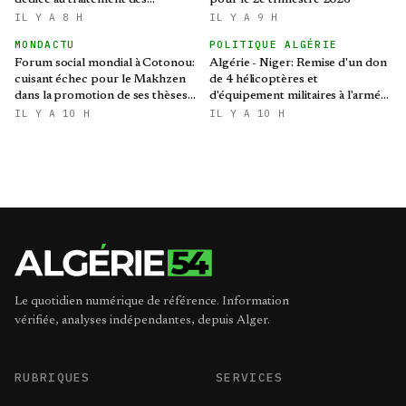
dédiée au traitement des
pour le 2e trimestre 2026
préoccupations des opérateurs
IL Y A 8 H
IL Y A 9 H
économiques
MONDACTU
POLITIQUE ALGÉRIE
Forum social mondial à Cotonou:
Algérie - Niger: Remise d'un don
cuisant échec pour le Makhzen
de 4 hélicoptères et
dans la promotion de ses thèses
d'équipement militaires à l'armée
colonialistes
nigérienne
IL Y A 10 H
IL Y A 10 H
Le quotidien numérique de référence. Information
vérifiée, analyses indépendantes, depuis Alger.
RUBRIQUES
SERVICES