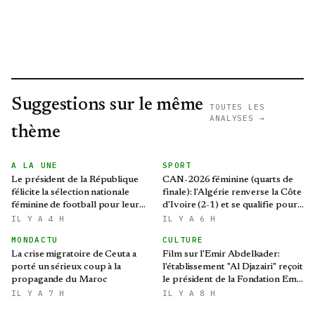
Suggestions sur le même
TOUTES LES
ANALYSES →
thème
A LA UNE
SPORT
Le président de la République
CAN-2026 féminine (quarts de
félicite la sélection nationale
finale): l'Algérie renverse la Côte
féminine de football pour leur
d'Ivoire (2-1) et se qualifie pour
qualification au Mondial 2027 et
le Mondial brésilien
IL Y A 4 H
IL Y A 6 H
aux demi-finales de la CAN
MONDACTU
CULTURE
La crise migratoire de Ceuta a
Film sur l'Emir Abdelkader:
porté un sérieux coup à la
l'établissement "Al Djazairi" reçoit
propagande du Maroc
le président de la Fondation Emir
Abdelkader
IL Y A 7 H
IL Y A 8 H