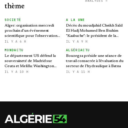
ANALYSES →
thème
SOCIETÉ
A LA UNE
Alger: organisation mercredi
Décès du moudjahid Cheikh Saïd
prochain d'un événement
El Hadj Mohamed Ben Brahim
scientifique pour l'observation
"Kaabache": le président de la
de l'éclipse solaire partielle
République présente ses
IL Y A 6 H
IL Y A 9 H
condoléances
MONDACTU
ALGÉRIACTU
Le département US défend la
Bouzegza préside une séance de
souveraineté de Madrid sur
travail consacrée à l'évaluation du
Ceuta et Melilla: Washington
secteur de l’hydraulique à Batna
refroidit les ambitions
IL Y A 10 H
IL Y A 11 H
expansionnistes du Makhzen