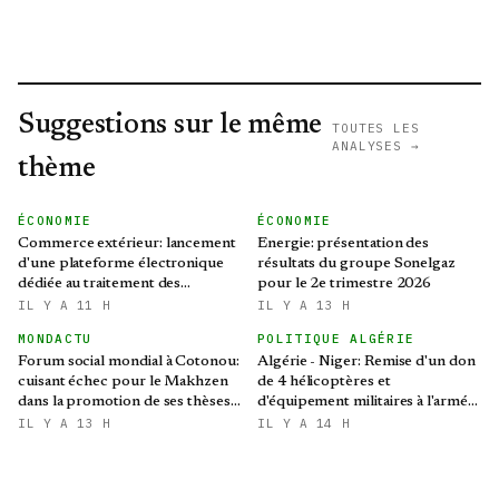
Suggestions sur le même
TOUTES LES
ANALYSES →
thème
ÉCONOMIE
ÉCONOMIE
Commerce extérieur: lancement
Energie: présentation des
d'une plateforme électronique
résultats du groupe Sonelgaz
dédiée au traitement des
pour le 2e trimestre 2026
préoccupations des opérateurs
IL Y A 11 H
IL Y A 13 H
économiques
MONDACTU
POLITIQUE ALGÉRIE
Forum social mondial à Cotonou:
Algérie - Niger: Remise d'un don
cuisant échec pour le Makhzen
de 4 hélicoptères et
dans la promotion de ses thèses
d'équipement militaires à l'armée
colonialistes
nigérienne
IL Y A 13 H
IL Y A 14 H