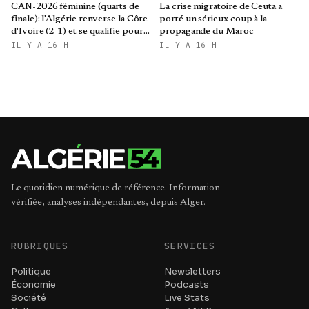
CAN-2026 féminine (quarts de
La crise migratoire de Ceuta a
finale): l'Algérie renverse la Côte
porté un sérieux coup à la
d'Ivoire (2-1) et se qualifie pour
propagande du Maroc
le Mondial brésilien
IL Y A 16 H
IL Y A 16 H
Le quotidien numérique de référence. Information
vérifiée, analyses indépendantes, depuis Alger.
RUBRIQUES
SERVICES
Politique
Newsletters
Économie
Podcasts
Société
Live Stats