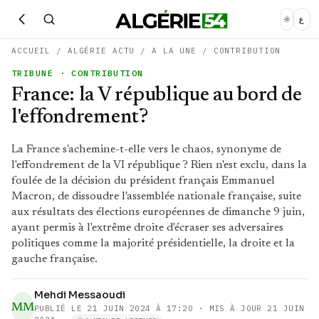
ع
ACCUEIL
/
ALGÉRIE ACTU
/
A LA UNE
/
CONTRIBUTION
TRIBUNE
· CONTRIBUTION
France: la V république au bord de
l'effondrement?
La France s'achemine-t-elle vers le chaos, synonyme de
l'effondrement de la VI république ? Rien n'est exclu, dans la
foulée de la décision du président français Emmanuel
Macron, de dissoudre l'assemblée nationale française, suite
aux résultats des élections européennes de dimanche 9 juin,
ayant permis à l'extrême droite d'écraser ses adversaires
politiques comme la majorité présidentielle, la droite et la
gauche française.
Mehdi Messaoudi
MM
PUBLIÉ LE
21 JUIN 2024 À 17:20
· MIS À JOUR 21 JUIN