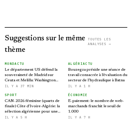
Suggestions sur le même
TOUTES LES
ANALYSES →
thème
MONDACTU
ALGÉRIACTU
Le département US défend la
Bouzegza préside une séance de
souveraineté de Madrid sur
travail consacrée à l'évaluation du
Ceuta et Melilla: Washington
secteur de l’hydraulique à Batna
refroidit les ambitions
IL Y A 37 MIN
IL Y A 1 H
expansionnistes du Makhzen
SPORT
ÉCONOMIE
CAN-2026 féminine (quarts de
E-paiement: le nombre de web-
finale) Côte d'Ivoire-Algérie: la
marchands franchit le seuil de
sélection algérienne pour une
1.000
qualification historique au
IL Y A 5 H
IL Y A 7 H
Mondial brésilien