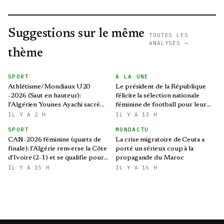
Suggestions sur le même
TOUTES LES
ANALYSES →
thème
SPORT
A LA UNE
Athlétisme/Mondiaux U20
Le président de la République
-2026 (Saut en hauteur):
félicite la sélection nationale
l'Algérien Younes Ayachi sacré
féminine de football pour leur
champion du monde
qualification au Mondial 2027 et
IL Y A 2 H
IL Y A 13 H
aux demi-finales de la CAN
SPORT
MONDACTU
CAN-2026 féminine (quarts de
La crise migratoire de Ceuta a
finale): l'Algérie renverse la Côte
porté un sérieux coup à la
d'Ivoire (2-1) et se qualifie pour
propagande du Maroc
le Mondial brésilien
IL Y A 15 H
IL Y A 16 H