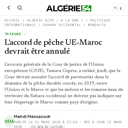
ع
ACCUEIL
/
ALGÉRIE ACTU
/
A LA UNE
/
/
POLITIQUE
INTERNATIONALE
/
SAHARA OCCIDENTAL
/
MONDACTU
TRIBUNE
·
L'accord de pêche UE-Maroc
devrait être annulé
L'avocate générale de la Cour de justice de l'Union
européenne (CJUE), Tamara Capeta, a estimé, jeudi, que la
Cour devrait annuler l'accord de partenariat dans le
domaine de la pêche durable conclu, en 2019, entre
l'Union et le Maroc et que les melons et les tomates issus du
territoire du Sahara occidental ne doivent pas indiquer sur
leur étiquetage le Maroc comme pays d'origine.
Mehdi Messaoudi
MM
PUBLIÉ LE
21 MARS 2024 À 17:16
· MIS À JOUR 21 MARS
2024
·
5 MIN DE LECTURE