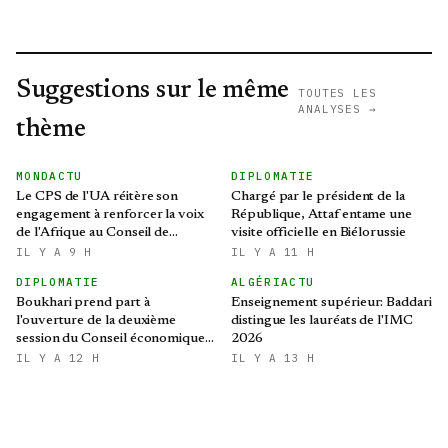
Suggestions sur le même
TOUTES LES
ANALYSES →
thème
MONDACTU
DIPLOMATIE
Le CPS de l'UA réitère son
Chargé par le président de la
engagement à renforcer la voix
République, Attaf entame une
de l'Afrique au Conseil de
visite officielle en Biélorussie
sécurité des Nations Unies
IL Y A 9 H
IL Y A 11 H
DIPLOMATIE
ALGÉRIACTU
Boukhari prend part à
Enseignement supérieur: Baddari
l'ouverture de la deuxième
distingue les lauréats de l'IMC
session du Conseil économique,
2026
social, culturel et
IL Y A 12 H
IL Y A 13 H
environnemental tchadien