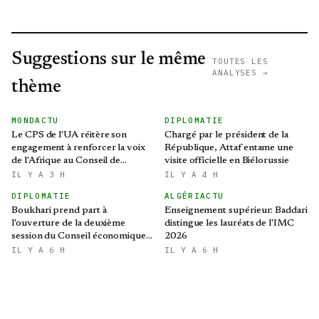
Suggestions sur le même
TOUTES LES
ANALYSES →
thème
MONDACTU
DIPLOMATIE
Le CPS de l'UA réitère son
Chargé par le président de la
engagement à renforcer la voix
République, Attaf entame une
de l'Afrique au Conseil de
visite officielle en Biélorussie
sécurité des Nations Unies
IL Y A 3 H
IL Y A 4 H
DIPLOMATIE
ALGÉRIACTU
Boukhari prend part à
Enseignement supérieur: Baddari
l'ouverture de la deuxième
distingue les lauréats de l'IMC
session du Conseil économique,
2026
social, culturel et
IL Y A 6 H
IL Y A 6 H
environnemental tchadien