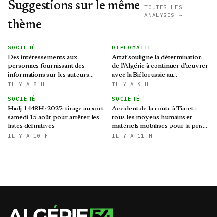
Suggestions sur le même
TOUTES LES
ANALYSES →
thème
SOCIETÉ
DIPLOMATIE
Des intéressements aux
Attaf souligne la détermination
personnes fournissant des
de l'Algérie à continuer d'œuvrer
informations sur les auteurs
avec la Biélorussie au
d’infractions liées aux stupéfiants
renforcement des relations
IL Y A 8 H
IL Y A 9 H
bilatérales
SOCIETÉ
SOCIETÉ
Hadj 1448H/2027: tirage au sort
Accident de la route à Tiaret :
samedi 15 août pour arrêter les
tous les moyens humains et
listes définitives
matériels mobilisés pour la prise
en charge des blessés
IL Y A 10 H
IL Y A 11 H