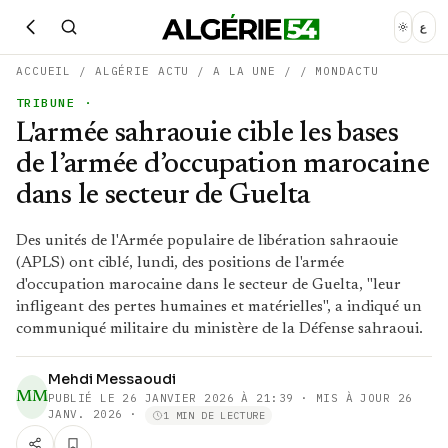
ع
ACCUEIL
/
ALGÉRIE ACTU
/
A LA UNE
/
/
MONDACTU
TRIBUNE
·
L'armée sahraouie cible les bases
de l’armée d’occupation marocaine
dans le secteur de Guelta
Des unités de l'Armée populaire de libération sahraouie
(APLS) ont ciblé, lundi, des positions de l'armée
d'occupation marocaine dans le secteur de Guelta, "leur
infligeant des pertes humaines et matérielles", a indiqué un
communiqué militaire du ministère de la Défense sahraoui.
Mehdi Messaoudi
MM
PUBLIÉ LE
26 JANVIER 2026 À 21:39
· MIS À JOUR 26
JANV. 2026
·
1 MIN DE LECTURE