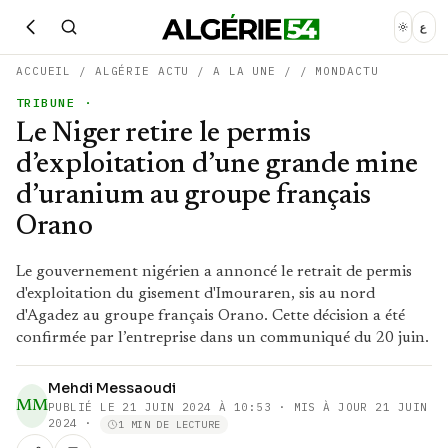
ع
ACCUEIL
/
ALGÉRIE ACTU
/
A LA UNE
/
/
MONDACTU
TRIBUNE
·
Le Niger retire le permis
d’exploitation d’une grande mine
d’uranium au groupe français
Orano
Le gouvernement nigérien a annoncé le retrait de permis
d'exploitation du gisement d'Imouraren, sis au nord
d'Agadez au groupe français Orano. Cette décision a été
confirmée par l’entreprise dans un communiqué du 20 juin.
Mehdi Messaoudi
MM
PUBLIÉ LE
21 JUIN 2024 À 10:53
· MIS À JOUR 21 JUIN
2024
·
1 MIN DE LECTURE