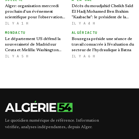
Alger: organisation mercredi
Décès du moudjahid Cheikh Saïd
prochain d'un événement
El Hadj Mohamed Ben Brahim
scientifique pour l'observation
"Kaabache": le président de la
de l'éclipse solaire partielle
République présente ses
IL Y A 1 H
IL Y A 4 H
condoléances
MONDACTU
ALGÉRIACTU
Le département US défend la
Bouzegza préside une séance de
souveraineté de Madrid sur
travail consacrée à l'évaluation du
Ceuta et Melilla: Washington
secteur de l’hydraulique à Batna
refroidit les ambitions
IL Y A 5 H
IL Y A 6 H
expansionnistes du Makhzen
Le quotidien numérique de référence. Information
vérifiée, analyses indépendantes, depuis Alger.