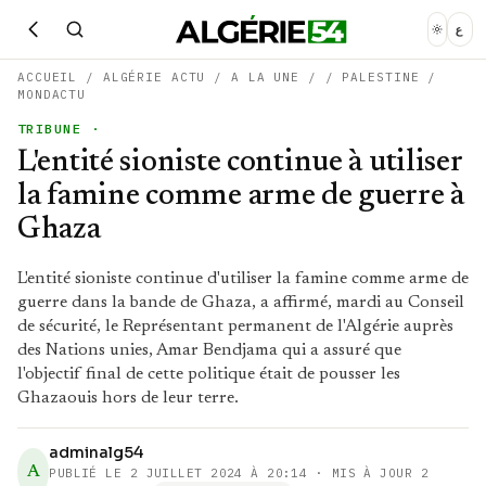
ع
ACCUEIL
/
ALGÉRIE ACTU
/
A LA UNE
/
/
PALESTINE
/
MONDACTU
TRIBUNE
·
L'entité sioniste continue à utiliser
la famine comme arme de guerre à
Ghaza
L'entité sioniste continue d'utiliser la famine comme arme de
guerre dans la bande de Ghaza, a affirmé, mardi au Conseil
de sécurité, le Représentant permanent de l'Algérie auprès
des Nations unies, Amar Bendjama qui a assuré que
l'objectif final de cette politique était de pousser les
Ghazaouis hors de leur terre.
adminalg54
A
PUBLIÉ LE
2 JUILLET 2024 À 20:14
· MIS À JOUR 2