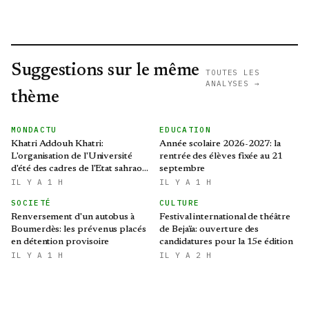
Suggestions sur le même
TOUTES LES
ANALYSES →
thème
MONDACTU
EDUCATION
Khatri Addouh Khatri:
Année scolaire 2026-2027: la
L'organisation de l'Université
rentrée des élèves fixée au 21
d'été des cadres de l'Etat sahraoui
septembre
revêt une grande importance
IL Y A 1 H
IL Y A 1 H
SOCIETÉ
CULTURE
Renversement d'un autobus à
Festival international de théâtre
Boumerdès: les prévenus placés
de Bejaïa: ouverture des
en détention provisoire
candidatures pour la 15e édition
IL Y A 1 H
IL Y A 2 H