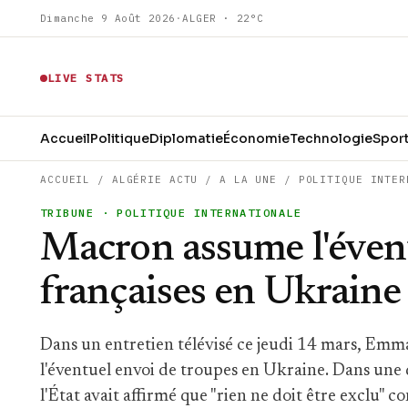
Dimanche 9 Août 2026
·
ALGER · 22°C
LIVE STATS
Accueil
Politique
Diplomatie
Économie
Technologie
Spor
ACCUEIL
/
ALGÉRIE ACTU
/
A LA UNE
/
POLITIQUE INTER
TRIBUNE
· POLITIQUE INTERNATIONALE
Macron assume l'évent
françaises en Ukraine
Dans un entretien télévisé ce jeudi 14 mars, Emm
l'éventuel envoi de troupes en Ukraine. Dans une d
l'État avait affirmé que "rien ne doit être exclu" 