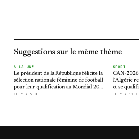
Suggestions sur le même thème
A LA UNE
SPORT
Le président de la République félicite la
CAN-2026 f
sélection nationale féminine de football
l'Algérie re
pour leur qualification au Mondial 2027
et se qualif
et aux demi-finales de la CAN
IL Y A 9 H
IL Y A 11 H