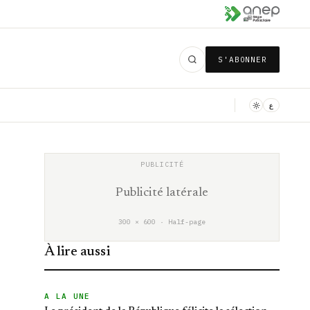
S'ABONNER
ع
Publicité latérale
300 × 600 · Half-page
À lire aussi
A LA UNE