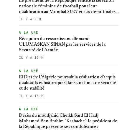
Le président de la République félicite la sélection
nationale féminine de football pour leur
qualification au Mondial 2027 et aux demi-finales
de la CAN
IL Y A 9 H
A LA UNE
Réception du ressortissant allemand
ULUMASKAN SINAN par les services de la
Sécurité de l’Armée
IL Y A 13 H
A LA UNE
El Djeïch: L'Algérie poursuit la réalisation d'acquis
qualitatifs et historiques dans un climat de sécurité
et de stabilité
IL Y A 18 H
A LA UNE
Décès du moudjahid Cheikh Saïd El Hadj
Mohamed Ben Brahim "Kaabache": le président de
la République présente ses condoléances