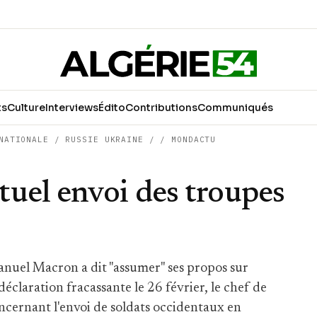
ts
Culture
Interviews
Édito
Contributions
Communiqués
NATIONALE
/
RUSSIE UKRAINE
/
/
MONDACTU
uel envoi des troupes
anuel Macron a dit "assumer" ses propos sur
éclaration fracassante le 26 février, le chef de
concernant l'envoi de soldats occidentaux en