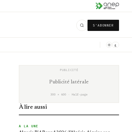
S'ABONNER
ع
Publicité latérale
300 × 600 · Half-page
À lire aussi
A LA UNE