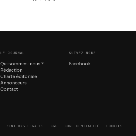
les start-up nationales
LE JOURNAL
SUIVEZ-NOUS
Qui sommes-nous ?
Facebook
Rédaction
Charte éditoriale
Annonceurs
Contact
MENTIONS LÉGALES · CGU · CONFIDENTIALITÉ · COOKIES