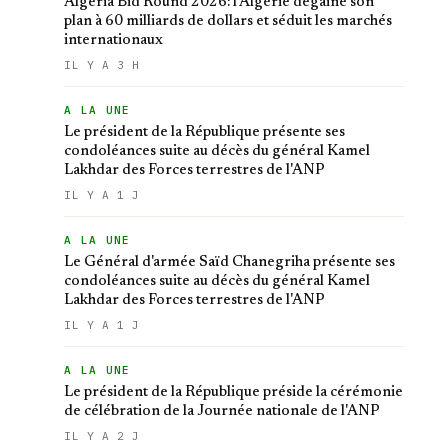
Algeria Bid Round 2026: l'Algérie dégaine son
plan à 60 milliards de dollars et séduit les marchés
internationaux
IL Y A 3 H
A LA UNE
Le président de la République présente ses
condoléances suite au décès du général Kamel
Lakhdar des Forces terrestres de l'ANP
IL Y A 1 J
A LA UNE
Le Général d'armée Saïd Chanegriha présente ses
condoléances suite au décès du général Kamel
Lakhdar des Forces terrestres de l'ANP
IL Y A 1 J
A LA UNE
Le président de la République préside la cérémonie
de célébration de la Journée nationale de l'ANP
IL Y A 2 J