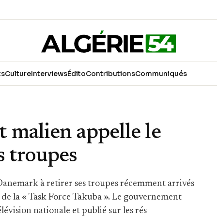
ts
Culture
Interviews
Édito
Contributions
Communiqués
 malien appelle le
s troupes
Danemark à retirer ses troupes récemment arrivés
de la « Task Force Takuba ». Le gouvernement
évision nationale et publié sur les rés