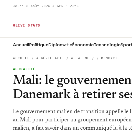
Jeudi 6 Août 2026
·
ALGER · 22°C
LIVE STATS
Accueil
Politique
Diplomatie
Économie
Technologie
Spor
ACCUEIL
/
ALGÉRIE ACTU
/
A LA UNE
/
/
MONDACTU
ACTUALITÉ
·
Mali: le gouvernement
Danemark à retirer se
Le gouvernement malien de transition appelle le 
au Mali pour participer au groupement européen 
malien, a fait savoir dans un communiqué lu à la tél