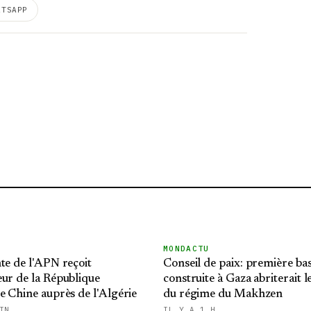
ATSAPP
MONDACTU
te de l'APN reçoit
Conseil de paix: première ba
ur de la République
construite à Gaza abriterait l
e Chine auprès de l'Algérie
du régime du Makhzen
IN
IL Y A 1 H