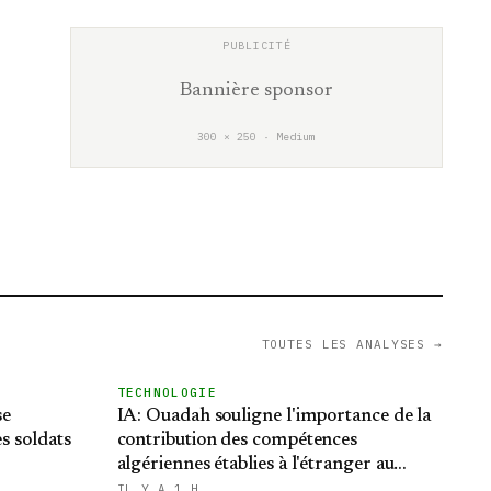
Bannière sponsor
300 × 250 · Medium
TOUTES LES ANALYSES →
TECHNOLOGIE
se
IA: Ouadah souligne l'importance de la
es soldats
contribution des compétences
algériennes établies à l'étranger au
développement de solutions locales avec
IL Y A 1 H