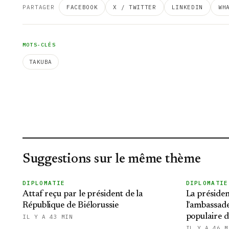
PARTAGER
FACEBOOK
X / TWITTER
LINKEDIN
WH
MOTS-CLÉS
TAKUBA
Suggestions sur le même thème
DIPLOMATIE
DIPLOMATIE
Attaf reçu par le président de la
La présiden
République de Biélorussie
l'ambassade
populaire d
IL Y A 43 MIN
IL Y A 46 M