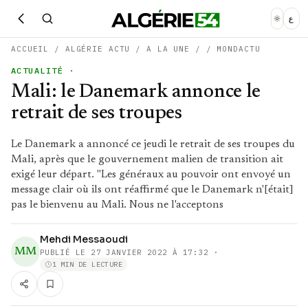
ع
ACCUEIL
/
ALGÉRIE ACTU
/
A LA UNE
/
/
MONDACTU
ACTUALITÉ
·
Mali: le Danemark annonce le
retrait de ses troupes
Le Danemark a annoncé ce jeudi le retrait de ses troupes du
Mali, après que le gouvernement malien de transition ait
exigé leur départ. "Les généraux au pouvoir ont envoyé un
message clair où ils ont réaffirmé que le Danemark n'[était]
pas le bienvenu au Mali. Nous ne l'acceptons
Mehdi Messaoudi
MM
PUBLIÉ LE
27 JANVIER 2022 À 17:32
·
1 MIN DE LECTURE