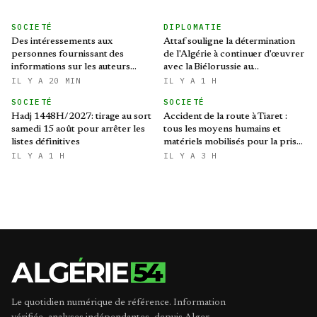
SOCIETÉ
DIPLOMATIE
Des intéressements aux
Attaf souligne la détermination
personnes fournissant des
de l'Algérie à continuer d'œuvrer
informations sur les auteurs
avec la Biélorussie au
d’infractions liées aux stupéfiants
renforcement des relations
IL Y A 20 MIN
IL Y A 1 H
bilatérales
SOCIETÉ
SOCIETÉ
Hadj 1448H/2027: tirage au sort
Accident de la route à Tiaret :
samedi 15 août pour arrêter les
tous les moyens humains et
listes définitives
matériels mobilisés pour la prise
en charge des blessés
IL Y A 1 H
IL Y A 3 H
Le quotidien numérique de référence. Information