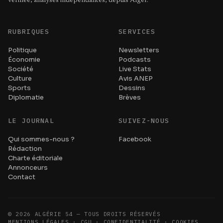
vérifiée, analyses indépendantes, depuis Alger.
RUBRIQUES
SERVICES
Politique
Newsletters
Économie
Podcasts
Société
Live Stats
Culture
Avis ANEP
Sports
Dessins
Diplomatie
Brèves
LE JOURNAL
SUIVEZ-NOUS
Qui sommes-nous ?
Facebook
Rédaction
Charte éditoriale
Annonceurs
Contact
©
2026
ALGÉRIE 54 — TOUS DROITS RÉSERVÉS
MENTIONS LÉGALES · CGU · CONFIDENTIALITÉ · COOKIES