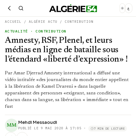
ع
ACCUEIL
/
ALGÉRIE ACTU
/
CONTRIBUTION
ACTUALITÉ
· CONTRIBUTION
Amnesty, RSF, Plenel, et leurs
médias en ligne de bataille sous
l’étendard «liberté d’expression» !
Par Amar Djerrad Amnesty international a diffusé une
vidéo intitulée «des journalistes du monde entier appellent
à la libération de Kamel Drareni » dans laquelle
apparaissent des personnes «exigeant, sans condition»,
chacun dans sa langue, sa libération « immédiate » tout en
fust
Mehdi Messaoudi
MM
PUBLIÉ LE
9 MAI 2020 À 17:05
·
7 MIN DE LECTURE