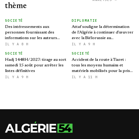
thème
SOCIETÉ
DIPLOMATIE
Des intéressements aux
Attaf souligne la détermination
personnes fournissant des
de l'Algérie à continuer d'œuvrer
informations sur les auteurs
avec la Biélorussie au
d’infractions liées aux stupéfiants
renforcement des relations
IL Y A 8 H
IL Y A 9 H
bilatérales
SOCIETÉ
SOCIETÉ
Hadj 1448H/2027: tirage au sort
Accident de la route à Tiaret :
samedi 15 août pour arrêter les
tous les moyens humains et
listes définitives
matériels mobilisés pour la prise
en charge des blessés
IL Y A 9 H
IL Y A 11 H