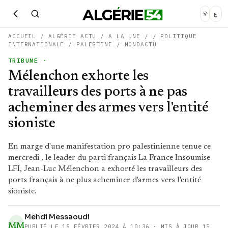
ع
ACCUEIL
/
ALGÉRIE ACTU
/
A LA UNE
/
/
POLITIQUE
INTERNATIONALE
/
PALESTINE
/
MONDACTU
TRIBUNE
·
Mélenchon exhorte les
travailleurs des ports à ne pas
acheminer des armes vers l'entité
sioniste
En marge d'une manifestation pro palestinienne tenue ce
mercredi , le leader du parti français La France Insoumise
LFI, Jean-Luc Mélenchon a exhorté les travailleurs des
ports français à ne plus acheminer d'armes vers l'entité
sioniste.
Mehdi Messaoudi
MM
PUBLIÉ LE
15 FÉVRIER 2024 À 10:36
· MIS À JOUR 15