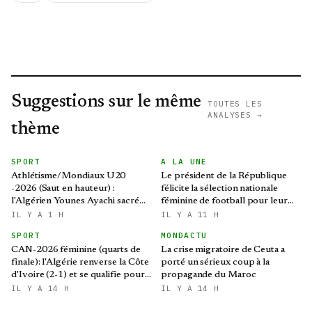
Suggestions sur le même
TOUTES LES
ANALYSES →
thème
SPORT
A LA UNE
Athlétisme/Mondiaux U20
Le président de la République
-2026 (Saut en hauteur) :
félicite la sélection nationale
l'Algérien Younes Ayachi sacré
féminine de football pour leur
champion du monde
qualification au Mondial 2027 et
IL Y A 1 H
IL Y A 11 H
aux demi-finales de la CAN
SPORT
MONDACTU
CAN-2026 féminine (quarts de
La crise migratoire de Ceuta a
finale): l'Algérie renverse la Côte
porté un sérieux coup à la
d'Ivoire (2-1) et se qualifie pour
propagande du Maroc
le Mondial brésilien
IL Y A 14 H
IL Y A 14 H