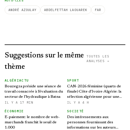
MOTS-CLÉS
ANDRÉ AZOULAY
ABDELFETTAH LAOUAREK
FAR
Suggestions sur le même
TOUTES LES
ANALYSES →
thème
ALGÉRIACTU
SPORT
Bouzegza préside une séance de
CAN-2026 féminine (quarts de
travail consacrée à l'évaluation du
finale) Côte d'Ivoire-Algérie: la
secteur de l’hydraulique à Batna
sélection algérienne pour une
qualification historique au
IL Y A 17 MIN
IL Y A 4 H
Mondial brésilien
ÉCONOMIE
SOCIETÉ
E-paiement: le nombre de web-
Des intéressements aux
marchands franchit le seuil de
personnes fournissant des
1.000
informations sur les auteurs