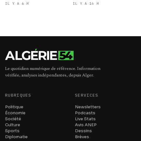
d’infractions liées aux stupéfiants
IL Y A 6 H
IL Y A 16 H
Le quotidien numérique de référence. Information
vérifiée, analyses indépendantes, depuis Alger.
RUBRIQUES
SERVICES
Politique
Newsletters
Économie
Podcasts
Société
Live Stats
Culture
Avis ANEP
Sports
Dessins
Diplomatie
Brèves