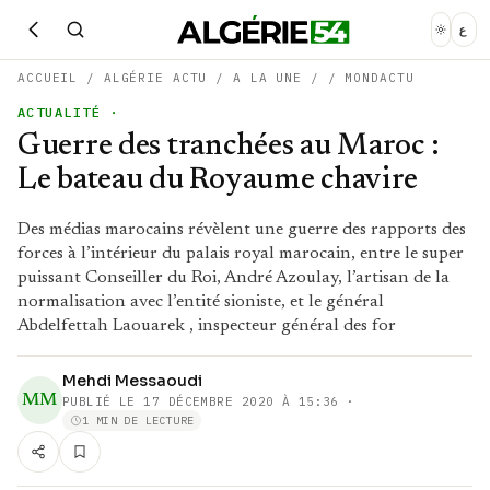
ع
ACCUEIL
/
ALGÉRIE ACTU
/
A LA UNE
/
/
MONDACTU
ACTUALITÉ
·
Guerre des tranchées au Maroc :
Le bateau du Royaume chavire
Des médias marocains révèlent une guerre des rapports des
forces à l’intérieur du palais royal marocain, entre le super
puissant Conseiller du Roi, André Azoulay, l’artisan de la
normalisation avec l’entité sioniste, et le général
Abdelfettah Laouarek , inspecteur général des for
Mehdi Messaoudi
MM
PUBLIÉ LE
17 DÉCEMBRE 2020 À 15:36
·
1 MIN DE LECTURE