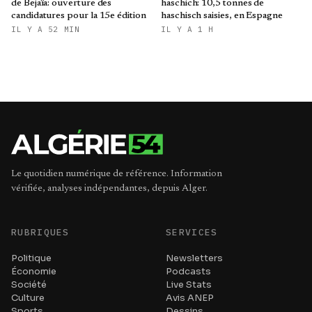
de Bejaïa: ouverture des
haschich: 10,5 tonnes de
candidatures pour la 15e édition
haschisch saisies, en Espagne
IL Y A 52 MIN
IL Y A 1 H
Le quotidien numérique de référence. Information
vérifiée, analyses indépendantes, depuis Alger.
RUBRIQUES
SERVICES
Politique
Newsletters
Économie
Podcasts
Société
Live Stats
Culture
Avis ANEP
Sports
Dessins