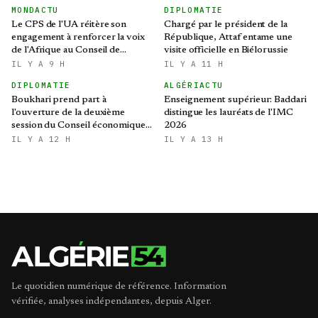
MONDACTU
DIPLOMATIE
Le CPS de l'UA réitère son
Chargé par le président de la
engagement à renforcer la voix
République, Attaf entame une
de l'Afrique au Conseil de
visite officielle en Biélorussie
sécurité des Nations Unies
IL Y A 9 H
IL Y A 11 H
DIPLOMATIE
ALGÉRIACTU
Boukhari prend part à
Enseignement supérieur: Baddari
l'ouverture de la deuxième
distingue les lauréats de l'IMC
session du Conseil économique,
2026
social, culturel et
IL Y A 12 H
IL Y A 13 H
environnemental tchadien
Le quotidien numérique de référence. Information
vérifiée, analyses indépendantes, depuis Alger.