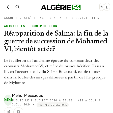
ع
ACCUEIL
/
ALGÉRIE ACTU
/
A LA UNE
/
CONTRIBUTION
ACTUALITES
· CONTRIBUTION
Réapparition de Salma: la fin de la
guerre de succession de Mohamed
VI, bientôt actée?
Le feuilleton de l'ancienne épouse du commandeur des
croyants Mohamed Vi, et mère du prince héritier, Hassan
III, en l'occurrence Lalla Selma Bouanani, est de retour
dans la foulée des images diffusées à partir de l'île grecque
de Mykonos .
Mehdi Messaoudi
MM
PUBLIÉ LE
9 JUILLET 2024 À 12:55
· MIS À JOUR 9
JUIL. 2024
·
3 MIN DE LECTURE