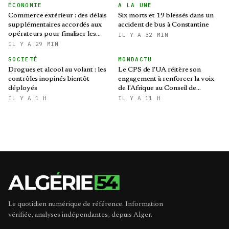
ÉCONOMIE
A LA UNE
Commerce extérieur : des délais
Six morts et 19 blessés dans un
supplémentaires accordés aux
accident de bus à Constantine
opérateurs pour finaliser les
IL Y A 32 MIN
procédures d'importation
IL Y A 29 MIN
SOCIETÉ
MONDACTU
Drogues et alcool au volant : les
Le CPS de l'UA réitère son
contrôles inopinés bientôt
engagement à renforcer la voix
déployés
de l'Afrique au Conseil de
sécurité des Nations Unies
IL Y A 1 H
IL Y A 11 H
Le quotidien numérique de référence. Information
vérifiée, analyses indépendantes, depuis Alger.