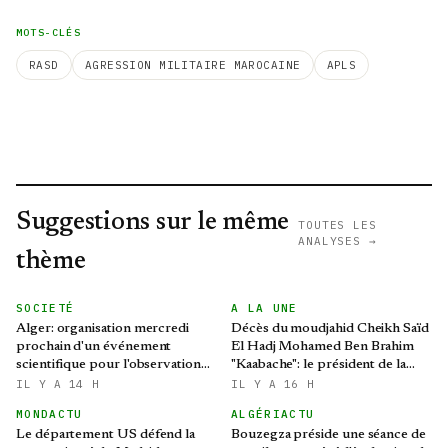
MOTS-CLÉS
RASD
AGRESSION MILITAIRE MAROCAINE
APLS
Suggestions sur le même
TOUTES LES
ANALYSES →
thème
SOCIETÉ
A LA UNE
Alger: organisation mercredi
Décès du moudjahid Cheikh Saïd
prochain d'un événement
El Hadj Mohamed Ben Brahim
scientifique pour l'observation
"Kaabache": le président de la
de l'éclipse solaire partielle
République présente ses
IL Y A 14 H
IL Y A 16 H
condoléances
MONDACTU
ALGÉRIACTU
Le département US défend la
Bouzegza préside une séance de