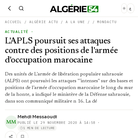
ع
ACCUEIL
/
ALGÉRIE ACTU
/
A LA UNE
/
/
MONDACTU
ACTUALITÉ
·
L'APLS poursuit ses attaques
contre des positions de l'armée
d'occupation marocaine
Des unités de L’armée de libération populaire sahraouie
(ALPS) ont poursuivi les attaques "’intenses" sur des bases et
positions de l’armée d’occupation marocaine le long du mur
de la honte, a indiqué le ministère de la Défense sahraouie,
dans son communiqué militaire n 16. La dé
Mehdi Messaoudi
MM
PUBLIÉ LE
29 NOVEMBRE 2020 À 14:58
·
1 MIN DE LECTURE