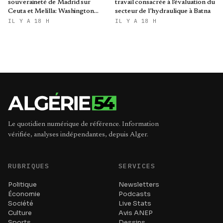
souveraineté de Madrid sur
travail consacrée à l'évaluation du
Ceuta et Melilla: Washington
secteur de l’hydraulique à Batna
refroidit les ambitions
IL Y A 18 H
IL Y A 18 H
expansionnistes du Makhzen
Le quotidien numérique de référence. Information
vérifiée, analyses indépendantes, depuis Alger.
RUBRIQUES
SERVICES
Politique
Newsletters
Économie
Podcasts
Société
Live Stats
Culture
Avis ANEP
Sports
Dessins