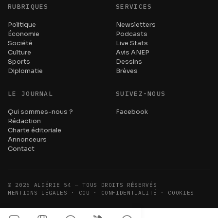
RUBRIQUES
SERVICES
Politique
Newsletters
Économie
Podcasts
Société
Live Stats
Culture
Avis ANEP
Sports
Dessins
Diplomatie
Brèves
LE JOURNAL
SUIVEZ-NOUS
Qui sommes-nous ?
Facebook
Rédaction
Charte éditoriale
Annonceurs
Contact
©
2026
ALGÉRIE 54 — TOUS DROITS RÉSERVÉS
MENTIONS LÉGALES · CGU · CONFIDENTIALITÉ · COOKIES