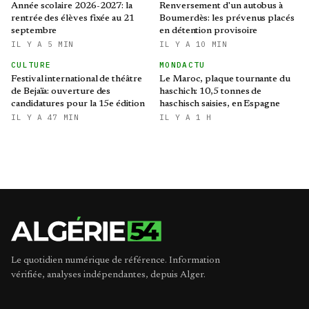
Année scolaire 2026-2027: la
Renversement d'un autobus à
rentrée des élèves fixée au 21
Boumerdès: les prévenus placés
septembre
en détention provisoire
IL Y A 5 MIN
IL Y A 10 MIN
CULTURE
MONDACTU
Festival international de théâtre
Le Maroc, plaque tournante du
de Bejaïa: ouverture des
haschich: 10,5 tonnes de
candidatures pour la 15e édition
haschisch saisies, en Espagne
IL Y A 47 MIN
IL Y A 1 H
Le quotidien numérique de référence. Information
vérifiée, analyses indépendantes, depuis Alger.