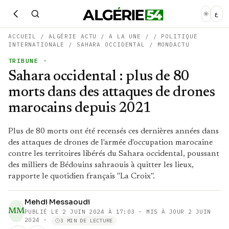
ع
ACCUEIL
/
ALGÉRIE ACTU
/
A LA UNE
/
/
POLITIQUE
INTERNATIONALE
/
SAHARA OCCIDENTAL
/
MONDACTU
TRIBUNE
·
Sahara occidental : plus de 80
morts dans des attaques de drones
marocains depuis 2021
Plus de 80 morts ont été recensés ces dernières années dans
des attaques de drones de l'armée d'occupation marocaine
contre les territoires libérés du Sahara occidental, poussant
des milliers de Bédouins sahraouis à quitter les lieux,
rapporte le quotidien français "La Croix".
Mehdi Messaoudi
MM
PUBLIÉ LE
2 JUIN 2024 À 17:03
· MIS À JOUR 2 JUIN
2024
·
3 MIN DE LECTURE