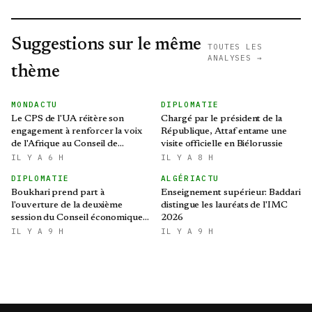
Suggestions sur le même
TOUTES LES
ANALYSES →
thème
MONDACTU
DIPLOMATIE
Le CPS de l'UA réitère son
Chargé par le président de la
engagement à renforcer la voix
République, Attaf entame une
de l'Afrique au Conseil de
visite officielle en Biélorussie
sécurité des Nations Unies
IL Y A 6 H
IL Y A 8 H
DIPLOMATIE
ALGÉRIACTU
Boukhari prend part à
Enseignement supérieur: Baddari
l'ouverture de la deuxième
distingue les lauréats de l'IMC
session du Conseil économique,
2026
social, culturel et
IL Y A 9 H
IL Y A 9 H
environnemental tchadien