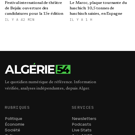
Festival international de théâtre
Le Maroc, plaque tournante du
de Bejaïa: ouverture des
haschich: 10,5 tonnes de
candidatures pour la 15e édition
haschisch saisies, en Espagne
IL Y A 42 MIN
IL Y A 1 H
Le quotidien numérique de référence. Information
vérifiée, analyses indépendantes, depuis Alger.
RUBRIQUES
SERVICES
Politique
Newsletters
Économie
Podcasts
Société
Live Stats