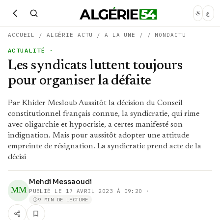
ع
ACCUEIL
/
ALGÉRIE ACTU
/
A LA UNE
/
/
MONDACTU
ACTUALITÉ
·
Les syndicats luttent toujours
pour organiser la défaite
Par Khider Mesloub Aussitôt la décision du Conseil
constitutionnel français connue, la syndicratie, qui rime
avec oligarchie et hypocrisie, a certes manifesté son
indignation. Mais pour aussitôt adopter une attitude
empreinte de résignation. La syndicratie prend acte de la
décisi
Mehdi Messaoudi
MM
PUBLIÉ LE
17 AVRIL 2023 À 09:20
·
9 MIN DE LECTURE