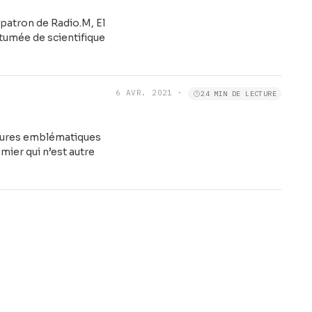
patron de Radio.M, El
utumée de scientifique
6 AVR. 2021
·
24 MIN DE LECTURE
igures emblématiques
mier qui n’est autre