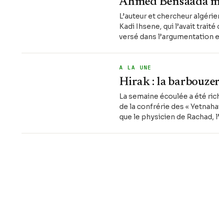
Ahmed Bensaada me
L’auteur et chercheur algér
Kadi Ihsene, qui l’avait tra
versé dans l’argumentation 
A LA UNE
Hirak : la barbouze
La semaine écoulée a été ri
de la confrérie des « Yetnaha
que le physicien de Rachad, 