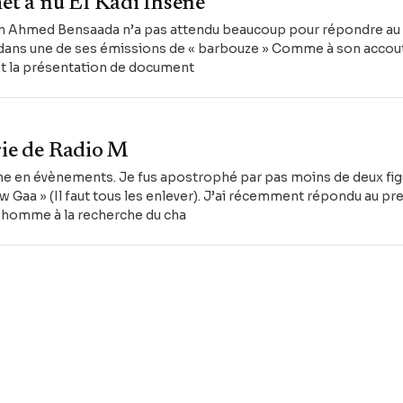
t à nu El Kadi Ihsene
ien Ahmed Bensaada n’a pas attendu beaucoup pour répondre au 
ité dans une de ses émissions de « barbouze » Comme à son acco
et la présentation de document
rie de Radio M
che en évènements. Je fus apostrophé par pas moins de deux f
w Gaa » (Il faut tous les enlever). J’ai récemment répondu au pre
l’homme à la recherche du cha