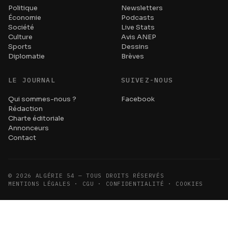
Politique
Newsletters
Économie
Podcasts
Société
Live Stats
Culture
Avis ANEP
Sports
Dessins
Diplomatie
Brèves
LE JOURNAL
SUIVEZ-NOUS
Qui sommes-nous ?
Facebook
Rédaction
Charte éditoriale
Annonceurs
Contact
©
2026
ALGÉRIE 54 — TOUS DROITS RÉSERVÉS
MENTIONS LÉGALES · CGU · CONFIDENTIALITÉ · COOKIES