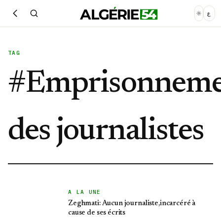
ع
TAG
#
Emprisonnem
des journalistes
A LA UNE
Zeghmati: Aucun journaliste,incarcéré à
cause de ses écrits