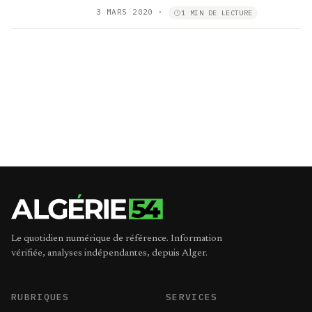
3 MARS 2020
·
1 MIN DE LECTURE
Le quotidien numérique de référence. Information
vérifiée, analyses indépendantes, depuis Alger.
RUBRIQUES
SERVICES