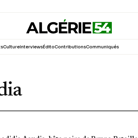
ts
Culture
Interviews
Édito
Contributions
Communiqués
dia