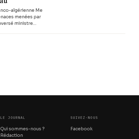
eau
ranco-algérienne Me
 menaces menées par
roversé ministre
LE JOURNAL
SUIVEZ-NOUS
Qui sommes-nous ?
Facebook
Rédaction