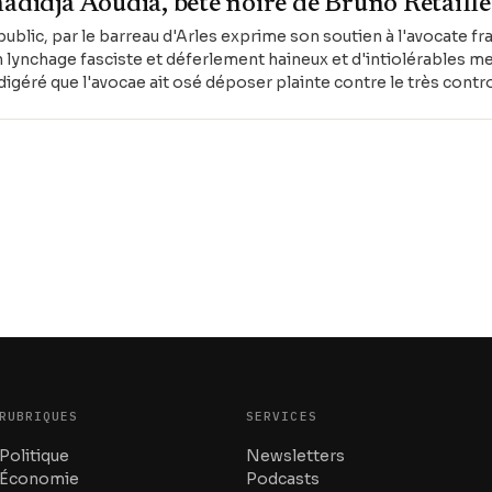
hadidja Aoudia, bête noire de Bruno Retaill
blic, par le barreau d'Arles exprime son soutien à l'avocate f
n lynchage fasciste et déferlement haineux et d'intiolérables
 digéré que l'avocae ait osé déposer plainte contre le très cont
Retailleau pour provocation à la haine et discrimination .
RUBRIQUES
SERVICES
Politique
Newsletters
Économie
Podcasts